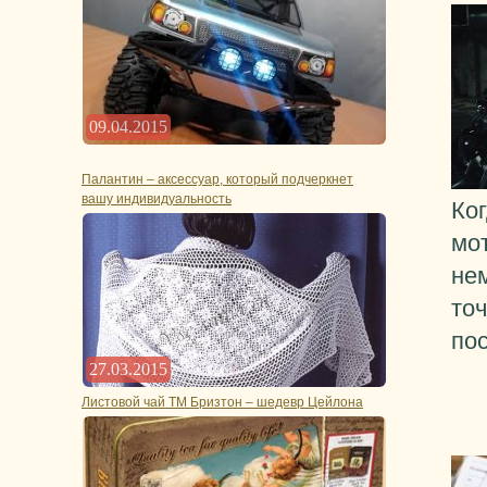
09.04.2015
Палантин – аксессуар, который подчеркнет
вашу индивидуальность
Ко
мо
не
то
по
27.03.2015
Листовой чай ТМ Бризтон – шедевр Цейлона