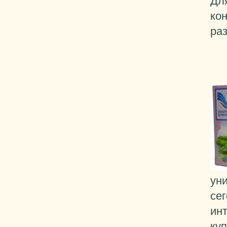
Дл
ко
ра
ун
се
ин
ку