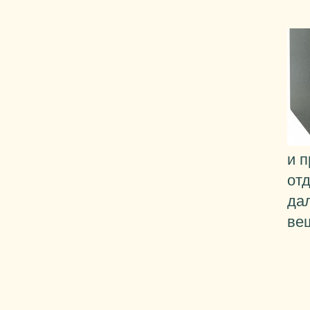
и 
от
да
ве