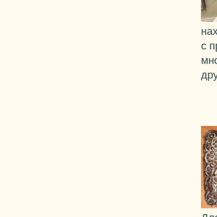
на
с п
мно
др