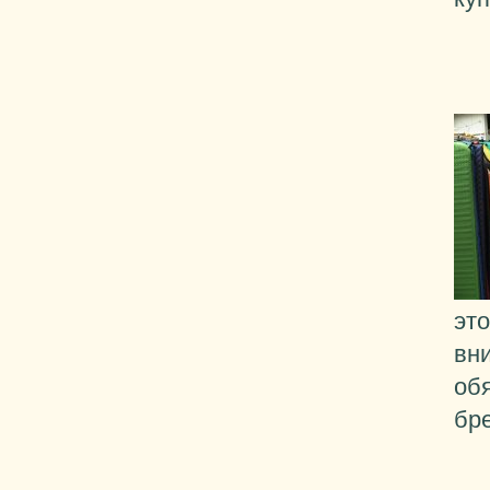
эт
вн
об
бр