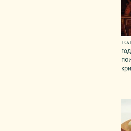
то
го
по
кр