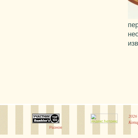
пе
не
из
2026
Копи
Разное