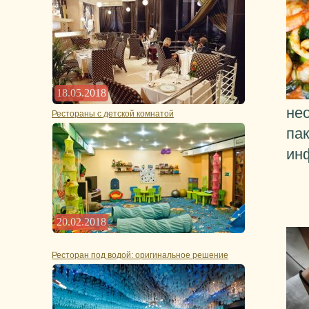
18.05.2018
не
Рестораны с детской комнатой
па
ин
20.02.2018
Ресторан под водой: оригинальное решение