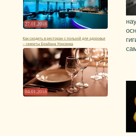
на
27.01.2018
ос
гиг
Как сходить в ресторан с пользой для здоровья
– секреты Брайана Уонсинка
са
04.01.2018