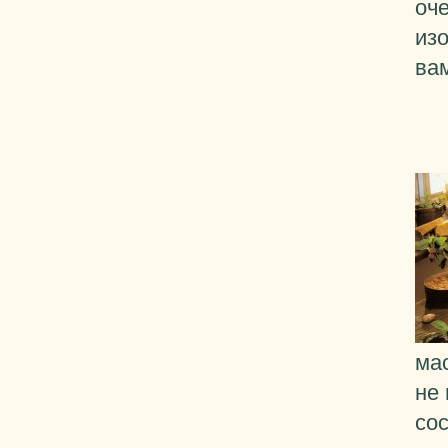
оч
из
ва
мас
не
со