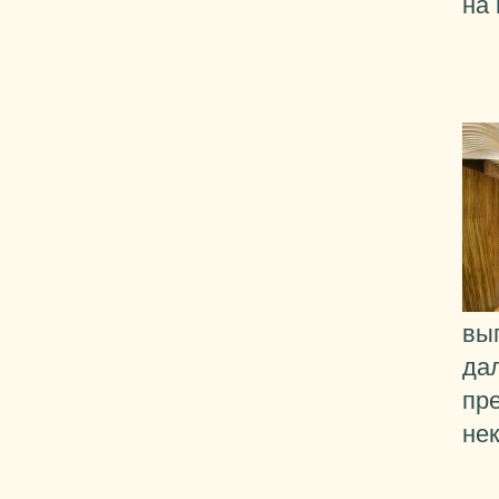
на
вы
да
пр
не