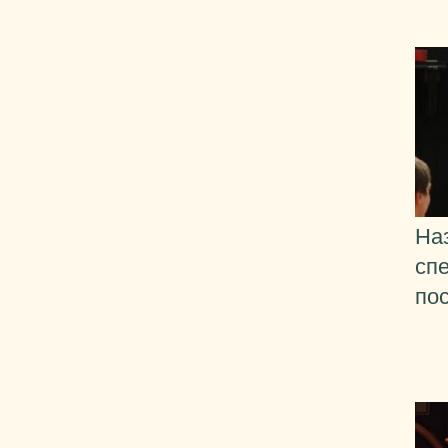
На
сп
по