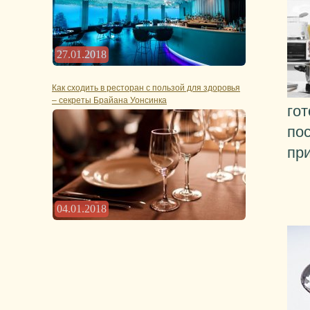
27.01.2018
Как сходить в ресторан с пользой для здоровья
– секреты Брайана Уонсинка
го
по
при
04.01.2018