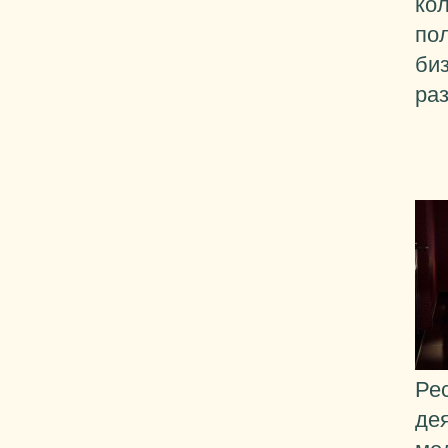
ко
пол
би
ра
Ре
дея