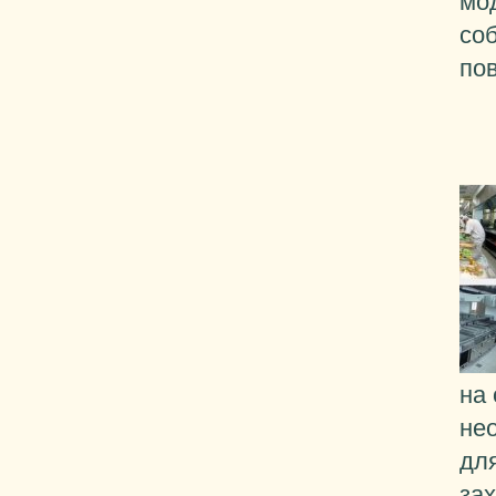
мо
со
по
на
не
дл
за