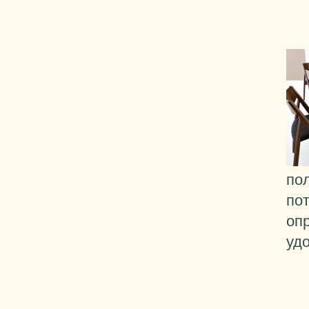
по
по
оп
уд