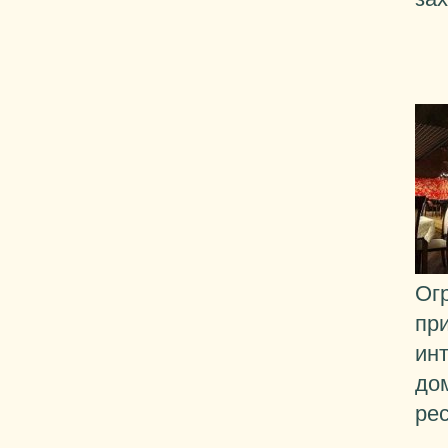
Ог
пр
инт
до
ре