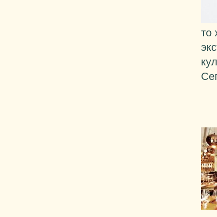
то 
эк
ку
Се