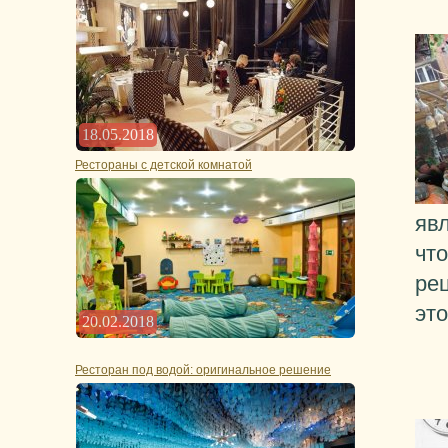
18.05.2018
Рестораны с детской комнатой
явл
чт
ре
эт
20.02.2018
Ресторан под водой: оригинальное решение