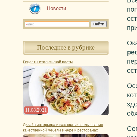
Вс
поп
Новости
ос
пр
Ок
Последнее в рубрике
ре
пер
Рецепты итальянской пасты
ост
Ос
кот
здо
11.08.2021
обх
Дизайн интерьера и важность использования
Се
качественной мебели в кафе и ресторанах