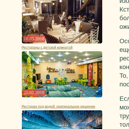
из
Кст
бо
ож
18.05.2018
Ос
Рестораны с детской комнатой
ещ
ре
кон
То,
по
20.02.2018
Есл
мож
Ресторан под водой: оригинальное решение
тр
тол