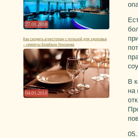
оп
Ест
27.01.2018
бо
при
Как сходить в ресторан с пользой для здоровья
– секреты Брайана Уонсинка
пот
пр
со
В 
на 
04.01.2018
отк
Пр
по
05.