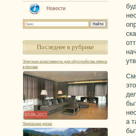
буд
Новости
не
опр
ска
отт
Последнее в рубрике
нач
ут
Элитные апартаменты для обустройства офиса
в Москве
Сме
это
дел
бы
не
03.06.2015
а 
Террасная доска
бы