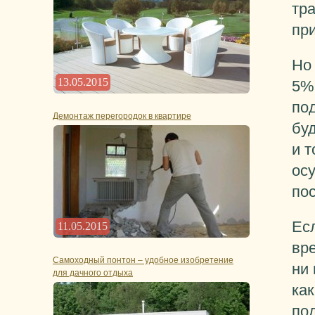
тра
пр
Но 
13.05.2015
5%
под
Демонтаж перегородок в квартире
бу
и т
ос
по
Есл
11.05.2015
вре
Самоходный понтон – удобное изобретение
ни 
для дачного отдыха
как
по