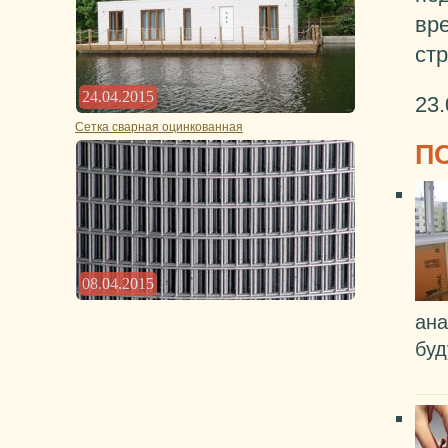
вре
ст
24.04.2015
23.
Сетка сварная оцинкованная
П
08.04.2015
ана
буд