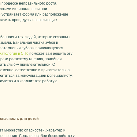
в процессе неправильного роста.
ескими изъянами, если они
не устраивает форма или расположение
азначить процедуры позволяющие
бенности тех людей, которые склонны к
эмали. Банальная чистка зубов в
 потемнения зубов и появляющегося
матология в СПб
поможет вам решить эту
опреки расхожему мнению, подобная
лать улыбку привлекательной. С
оженно, естественно и привлекательно.
атиться за консультацией к специалисту.
едство и выполнит всю работу с
 опасность для детей
ет множество опасностей, характер и
зросления. Сегодня особое беспокойство у