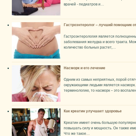
врачей - педиатров и…
Гастроэнтеролог – лучший помощник о
Гастроэнтерология является полноценн
заболевания желудка и всего тракта. Мо
количество больных растет,…
Насморк и его лечение
Одним из самых неприятных, порой отя
окружающими людьми является насморк.
терминологию, то насморк – это воспал
Как креатин улучшает здоровье
Креатин имеет очень большую популярнос
повышать силу и мощность. Он также им
Что же такое…