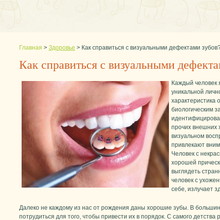
Главная
>
Здоровье
>
Как справиться с визуальными дефектами зубов
Как справиться с визуальными дефекта
Каждый человек 
уникальной личн
характеристика о
биологическим з
идентифицировать
прочих внешних 
визуальном восп
привлекают вним
Человек с некра
хорошей прическ
выглядеть стран
человек с ухоже
себе, излучает з
Далеко не каждому из нас от рождения даны хорошие зубы. В большин
потрудиться для того, чтобы привести их в порядок. С самого детства р