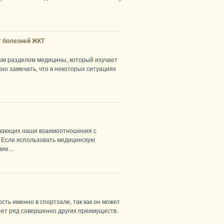
т болезней ЖКТ
ым разделом медицины, который изучает
жно замечать, что в некоторых ситуациях
гчающих наши взаимоотношения с
 Если использовать медицинскую
ение…
ть именно в спортзале, так как он может
еет ряд совершенно других преимуществ.