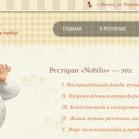
г. Москва, ул. Первома
ГЛАВНАЯ
О РЕСТОРАНЕ
Ресторан «Nobilis» — это:
I. Восхитительные блюда лучши
II. Непревзойденная атмосфера
III. Качественной и своевреме
IV. Живая музыка различных на
V. Море положительных и про