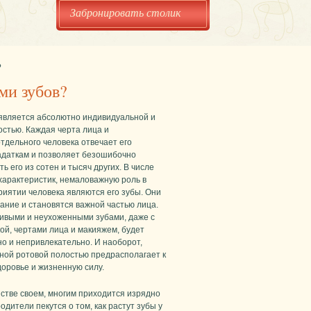
Забронировать столик
?
ми зубов?
является абсолютно индивидуальной и
остью. Каждая черта лица и
тдельного человека отвечает его
адаткам и позволяет безошибочно
 его из сотен и тысяч других. В числе
характеристик, немаловажную роль в
риятии человека являются его зубы. Они
ание и становятся важной частью лица.
сивыми и неухоженными зубами, даже с
ой, чертами лица и макияжем, будет
но и непривлекательно. И наоборот,
нной ротовой полостью предрасполагает к
доровье и жизненную силу.
стве своем, многим приходится изрядно
одители пекутся о том, как растут зубы у