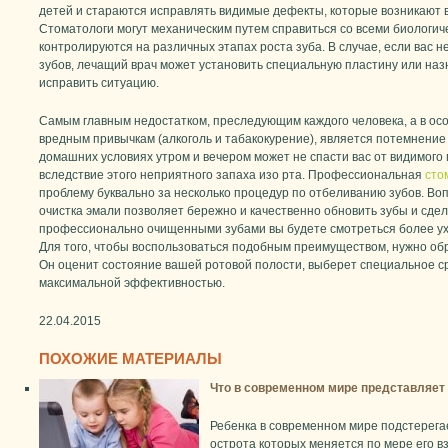
детей и стараются исправлять видимые дефекты, которые возникают 
Стоматологи могут механическим путем справиться со всеми биологич
контролируются на различных этапах роста зуба. В случае, если вас 
зубов, лечащий врач может установить специальную пластину или н
исправить ситуацию.
Самым главным недостатком, преследующим каждого человека, а в осо
вредным привычкам (алкоголь и табакокурение), является потемнение 
домашних условиях утром и вечером может не спасти вас от видимого
вследствие этого неприятного запаха изо рта. Профессиональная
сто
проблему буквально за несколько процедур по отбеливанию зубов. В
очистка эмали позволяет бережно и качественно обновить зубы и сде
профессионально очищенными зубами вы будете смотреться более ух
Для того, чтобы воспользоваться подобным преимуществом, нужно обр
Он оценит состояние вашей ротовой полости, выберет специальное ср
максимальной эффективностью.
22.04.2015
ПОХОЖИЕ МАТЕРИАЛЫ
Что в современном мире представляет
Ребенка в современном мире подстерега
острота которых меняется по мере его в