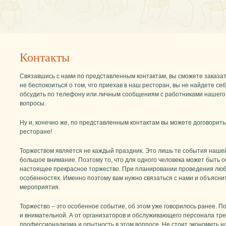
Контакты
Связавшись с нами по представленным контактам, вы сможете заказат
не беспокоиться о том, что приехав в наш ресторан, вы не найдете себ
обсудить по телефону или личным сообщениям с работниками нашего
вопросы.
Ну и, конечно же, по представленным контактам вы можете договорит
ресторане!
Торжеством является не каждый праздник. Это лишь те события наше
большое внимание. Поэтому то, что для одного человека может быть о
настоящее прекрасное торжество. При планировании проведения любо
особенностях. Именно поэтому вам нужно связаться с нами и объяснит
мероприятия.
Торжество – это особенное событие, об этом уже говорилось ранее. П
и внимательной. А от организаторов и обслуживающего персонала тре
профессионализма и опытность в этом вопросе. Не стоит экономить н