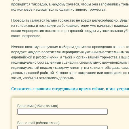
проводятся так редко, а каждому хочется, чтобы они запомнились тол
полной мере насладиться плодами истинного торжества.
Проводить самостоятельно торжество не всегда целесообразно. Ведь
из телевизора и посиделки за большим столом уже начинают надоедат
после мероприятия остаются горы грязной посуды и утомительная уб
ваше настроение.
Именно поэтому наилучшим выбором для места проведения вашего то
порадует каждого посетителя мероприятия уютным вместительным з
европейской и русской кухни, а также и организацией торжества. Наш
индивидуально составленный сценарий, специальную шоу-программу 
индивидуальный подход к каждому клиенту, мы хотим, чтобы даже са
довольны нашей работой. Каждое ваше замечание или пожелание по о
хотим, чтобы вы оставались довольны.
Свяжитесь с нашими сотрудниками прямо сейчас, и мы устрои
Ваше имя (обязательно)
Ваш e-mail (обязательно)