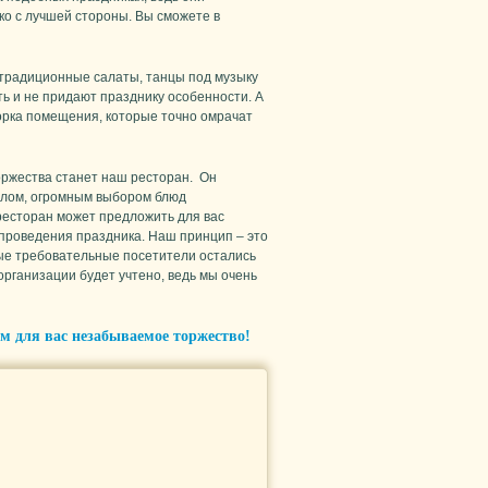
ько с лучшей стороны. Вы сможете в
 традиционные салаты, танцы под музыку
ь и не придают празднику особенности. А
орка помещения, которые точно омрачат
ржества станет наш ресторан. Он
алом, огромным выбором блюд
 ресторан может предложить для вас
проведения праздника. Наш принцип – это
мые требовательные посетители остались
рганизации будет учтено, ведь мы очень
м для вас незабываемое торжество!