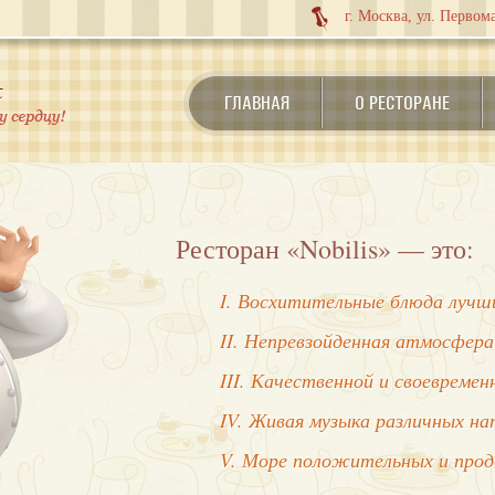
г. Москва, ул. Первома
ГЛАВНАЯ
О РЕСТОРАНЕ
Ресторан «Nobilis» — это:
I. Восхитительные блюда лучши
II. Непревзойденная атмосфера
III. Качественной и своевреме
IV. Живая музыка различных на
V. Море положительных и про