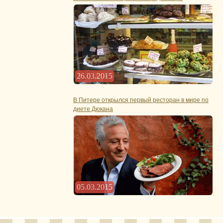
26.03.2015
В Питере открылся первый ресторан в мире по
диете Дюкана
05.03.2015