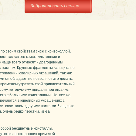
Забронировать столик
по своим свойствам схож с хризоколлой,
ем, так как его кристаллы мягкие и
е чаще всего относят к драгоценным
 камням. Крупные фрагменты кальцита не
готовлении ювелирных украшений, так как
ми он обладает, не позволяют это делать.
 временем утратить свой привлекательный
рму, которую ему придали при огранке.
сто с большими кристаллами. Но, все же,
тречаются в ювелирных украшениях с
и, сочетаясь с другими камнями. Чаще это
и, очень редко перстни, из-за
 собой бесцветные кристаллы,
сутствии посторонних примесей.