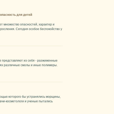
 опасность для детей
ет множество опасностей, характер и
зросления. Сегодня особое беспокойство у
е представляют из себя - разжиженные
лях различные смолы и иные полимеры.
мощью которого бы устранялись морщины,
рачи-косметологи и ученые пытались