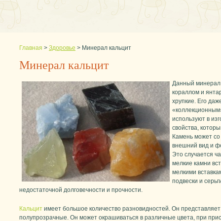
Главная
>
Здоровье
>
Минерал кальцит
Минерал кальцит
Данный минерал 
кораллом и янтар
хрупкие. Его даж
«коллекционным»
используют в из
свойства, которы
Камень может со
внешний вид и фо
Это случается ча
мелкие камни вс
мелкими вставкам
подвески и серьг
недостаточной долговечности и прочности.
Кальцит
имеет большое количество разновидностей. Он представляет
полупрозрачные. Он может окрашиваться в различные цвета, при при