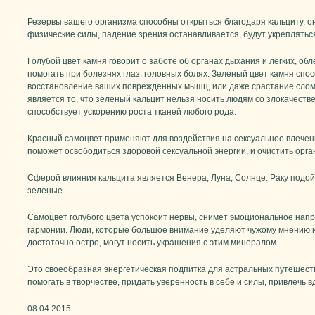
Резервы вашего организма способны открыться благодаря кальциту, о
физические силы, падение зрения останавливается, будут укрепляться
Голубой цвет камня говорит о заботе об органах дыхания и легких, об
помогать при болезнях глаз, головных болях. Зеленый цвет камня спос
восстановление ваших поврежденных мышц, или даже срастание сло
является то, что зеленый кальцит нельзя носить людям со злокачест
способствует ускорению роста тканей любого рода.
Красный самоцвет применяют для воздействия на сексуальное влечени
поможет освободиться здоровой сексуальной энергии, и очистить орг
Сферой влияния кальцита является Венера, Луна, Солнце. Раку подойд
зеленые.
Самоцвет голубого цвета успокоит нервы, снимет эмоциональное напр
гармонии. Люди, которые большое внимание уделяют чужому мнению
достаточно остро, могут носить украшения с этим минералом.
Это своеобразная энергетическая подпитка для астральных путешест
помогать в творчестве, придать уверенность в себе и силы, привлечь 
08.04.2015