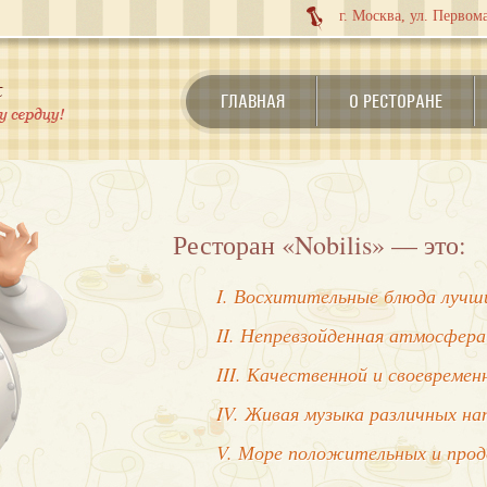
г. Москва, ул. Первома
ГЛАВНАЯ
О РЕСТОРАНЕ
Ресторан «Nobilis» — это:
I. Восхитительные блюда лучши
II. Непревзойденная атмосфера
III. Качественной и своевреме
IV. Живая музыка различных на
V. Море положительных и про