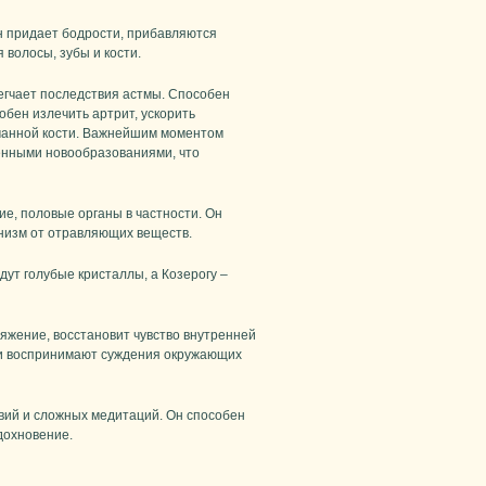
н придает бодрости, прибавляются
 волосы, зубы и кости.
легчает последствия астмы. Способен
обен излечить артрит, ускорить
манной кости. Важнейшим моментом
венными новообразованиями, что
е, половые органы в частности. Он
анизм от отравляющих веществ.
ут голубые кристаллы, а Козерогу –
яжение, восстановит чувство внутренней
 и воспринимают суждения окружающих
вий и сложных медитаций. Он способен
вдохновение.