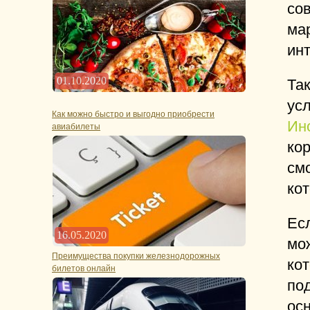
сов
ма
инт
01.10.2020
Та
усл
Как можно быстро и выгодно приобрести
Ин
авиабилеты
кор
см
ко
Ес
16.05.2020
мо
Преимущества покупки железнодорожных
кот
билетов онлайн
под
ос