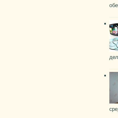
обе
дел
сре