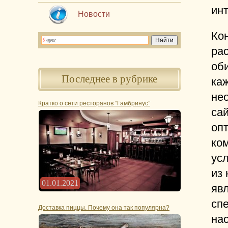
инт
Новости
Ко
ра
об
Последнее в рубрике
каж
нео
Кратко о сети ресторанов “Гамбринус”
сай
оп
ко
усл
из
01.01.2021
яв
сп
Доставка пиццы. Почему она так популярна?
нас