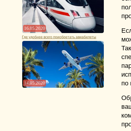
по
пр
16.05.2020
Ес
Где удобнее всего приобретать авиабилеты
мо
Так
сп
па
ис
по 
14.05.2020
Обр
ва
ко
пр