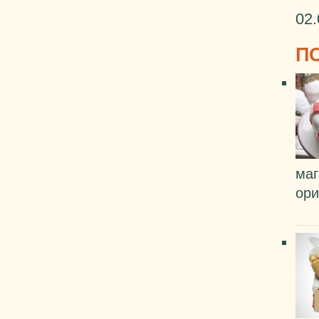
02.
П
маг
ори