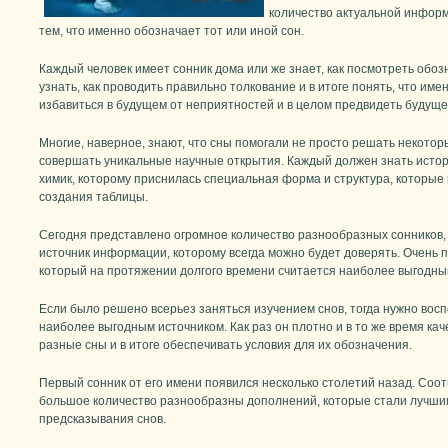
количество актуальной информ
тем, что именно обозначает тот или иной сон.
Каждый человек имеет сонник дома или же знает, как посмотреть обо
узнать, как проводить правильно толкование и в итоге понять, что им
избавиться в будущем от неприятностей и в целом предвидеть будуще
Многие, наверное, знают, что сны помогали не просто решать некотор
совершать уникальные научные открытия. Каждый должен знать исто
химик, которому приснилась специальная форма и структура, которые
создания таблицы.
Сегодня представлено огромное количество разнообразных сонников, 
источник информации, которому всегда можно будет доверять. Очень 
который на протяжении долгого времени считается наиболее выгодным
Если было решено всерьез заняться изучением снов, тогда нужно вос
наиболее выгодным источником. Как раз он плотно и в то же время ка
разные сны и в итоге обеспечивать условия для их обозначения.
Первый сонник от его имени появился несколько столетий назад. Соот
большое количество разнообразны дополнений, которые стали лучши
предсказывания снов.