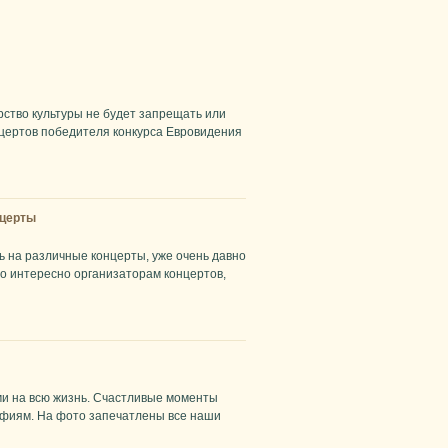
рство культуры не будет запрещать или
цертов победителя конкурса Евровидения
нцерты
ь на различные концерты, уже очень давно
о интересно организаторам концертов,
ами на всю жизнь. Счастливые моменты
афиям. На фото запечатлены все наши