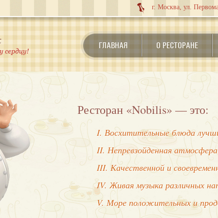
г. Москва, ул. Первома
ГЛАВНАЯ
О РЕСТОРАНЕ
Ресторан «Nobilis» — это:
I. Восхитительные блюда лучши
II. Непревзойденная атмосфера
III. Качественной и своевреме
IV. Живая музыка различных на
V. Море положительных и про