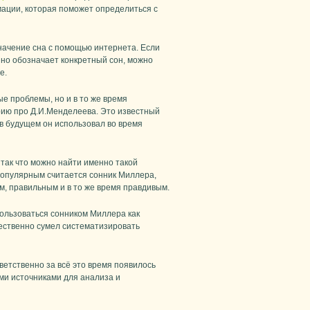
ации, которая поможет определиться с
значение сна с помощью интернета. Если
енно обозначает конкретный сон, можно
е.
ые проблемы, но и в то же время
рию про Д.И.Менделеева. Это известный
 в будущем он использовал во время
так что можно найти именно такой
популярным считается сонник Миллера,
, правильным и в то же время правдивым.
пользоваться сонником Миллера как
чественно сумел систематизировать
ветственно за всё это время появилось
ми источниками для анализа и