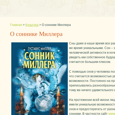
Главная
>
Культура
>
О соннике Миллера
О соннике Миллера
Сны даже в наше время все ра
же время уникальными. Сон – 
человеческой активности в ноч
увидеть как собственное будущ
считается большим плюсом.
С помощью снов у человека по
что считается возможностью у
возможности. Постоянно на пр
приписывались разнообразные
тому же ничего удивительного в
На протяжении всей жизни лю
имели уникальную возможност
снов и предостерегать от раз
сонники. В частности сайт
www.