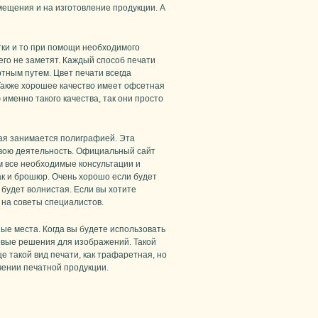
омещения и на изготовление продукции. А
тки и то при помощи необходимого
го не заметят. Каждый способ печати
ртным путем. Цвет печати всегда
Также хорошее качество имеет офсетная
именно такого качества, так они просто
орая занимается полиграфией. Эта
свою деятельность. Официальный сайт
м все необходимые консультации и
ак и брошюр. Очень хорошо если будет
 будет волнистая. Если вы хотите
 на советы специалистов.
ые места. Когда вы будете использовать
товые решения для изображений. Такой
е такой вид печати, как трафаретная, но
чении печатной продукции.