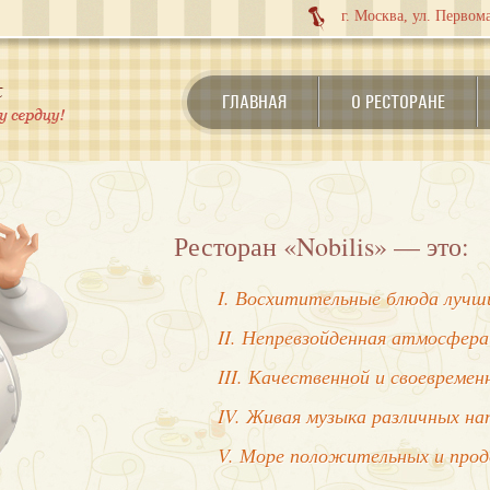
г. Москва, ул. Первома
ГЛАВНАЯ
О РЕСТОРАНЕ
Ресторан «Nobilis» — это:
I. Восхитительные блюда лучши
II. Непревзойденная атмосфера
III. Качественной и своевреме
IV. Живая музыка различных на
V. Море положительных и про