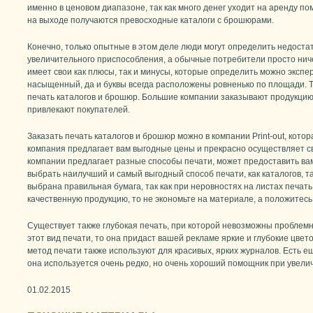
именно в ценовом диапазоне, так как много денег уходит на аренду п
на выходе получаются превосходные каталоги с брошюрами.
Конечно, только опытные в этом деле люди могут определить недоста
увеличительного приспособления, а обычные потребители просто ниче
имеет свои как плюсы, так и минусы, которые определить можно экспе
насыщенный, да и буквы всегда расположены ровненько по площади. 
печать каталогов и брошюр. Большие компании заказывают продукцию 
привлекают покупателей.
Заказать печать каталогов и брошюр можно в компании Print-out, кот
компания предлагает вам выгодные цены и прекрасно осуществляет 
компании предлагает разные способы печати, может предоставить ва
выбрать наилучший и самый выгодный способ печати, как каталогов, т
выбрана правильная бумага, так как при неровностях на листах печать
качественную продукцию, то не экономьте на материале, а положитесь
Существует также глубокая печать, при которой невозможны проблемн
этот вид печати, то она придаст вашей рекламе яркие и глубокие цве
метод печати также используют для красивых, ярких журналов. Есть ещ
она используется очень редко, но очень хороший помощник при увели
01.02.2015