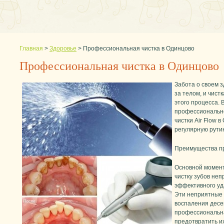
Главная
>
Здоровье
>
Профессиональная чистка в Одинцово
Профессиональная чистка в Одинцово
Забота о своем з
за телом, и чист
этого процесса. 
профессионально
чистки Air Flow в
регулярную рути
Преимущества пр
Основной момент
чистку зубов неп
эффективного уд
Эти неприятные 
воспаления десе
профессиональ
предотвратить и