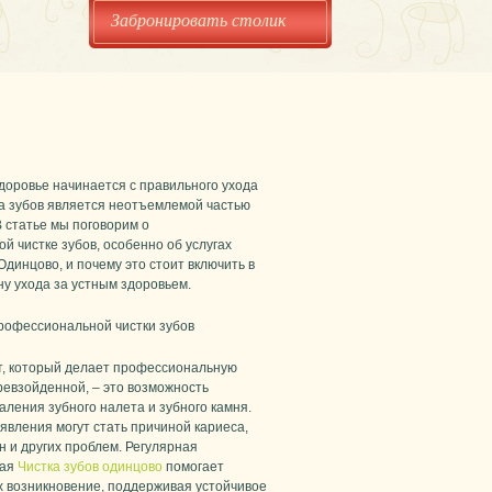
Забронировать столик
доровье начинается с правильного ухода
ка зубов является неотъемлемой частью
В статье мы поговорим о
й чистке зубов, особенно об услугах
 Одинцово, и почему это стоит включить в
ну ухода за устным здоровьем.
офессиональной чистки зубов
, который делает профессиональную
ревзойденной, – это возможность
аления зубного налета и зубного камня.
явления могут стать причиной кариеса,
н и других проблем. Регулярная
ная
Чистка зубов одинцово
помогает
х возникновение, поддерживая устойчивое