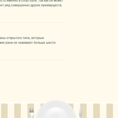
ть именно в спортзале, так как он может
еет ряд совершенно других преимуществ.
раны открытого типа, которые
акие рани не заживают больше шести