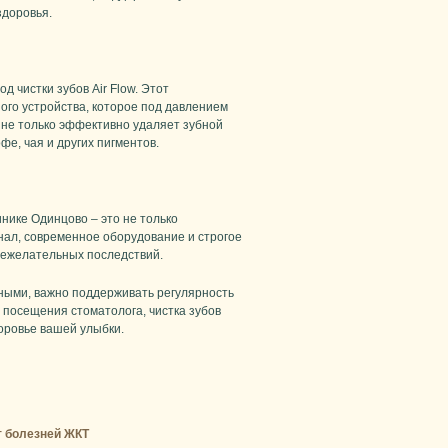
здоровья.
 чистки зубов Air Flow. Этот
го устройства, которое под давлением
 не только эффективно удаляет зубной
фе, чая и других пигментов.
нике Одинцово – это не только
ал, современное оборудование и строгое
нежелательных последствий.
ными, важно поддерживать регулярность
 посещения стоматолога, чистка зубов
доровье вашей улыбки.
т болезней ЖКТ