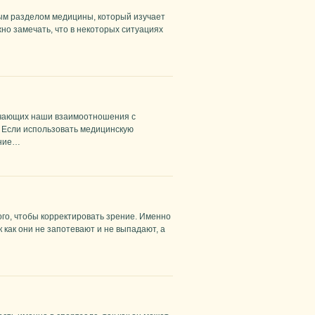
ым разделом медицины, который изучает
жно замечать, что в некоторых ситуациях
гчающих наши взаимоотношения с
 Если использовать медицинскую
ение…
го, чтобы корректировать зрение. Именно
 как они не запотевают и не выпадают, а