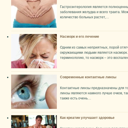
Гастроэнтерология является полноценн
заболевания желудка и всего тракта. Мо
количество больных растет,…
Насморк и его лечение
Одним из самых неприятных, порой отя
окружающими людьми является насморк.
терминологию, то насморк – это воспал
Современные контактные линзы
Контактные линзы предназначены для то
линзы являются намного лучше очков, так
также есть очень…
Как креатин улучшает здоровье