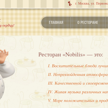
г. Москва, ул. Первома
ГЛАВНАЯ
О РЕСТОРАНЕ
Ресторан «Nobilis» — это:
I. Восхитительные блюда лучши
II. Непревзойденная атмосфера
III. Качественной и своевреме
IV. Живая музыка различных на
V. Море положительных и про