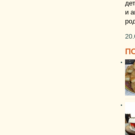
дет
и а
ро
20.
П