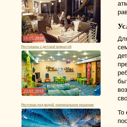
атм
ра
Ус
Дл
18.05.2018
се
Рестораны с детской комнатой
дет
пр
ре
бы
во
20.02.2018
сво
Ресторан под водой: оригинальное решение
То 
по