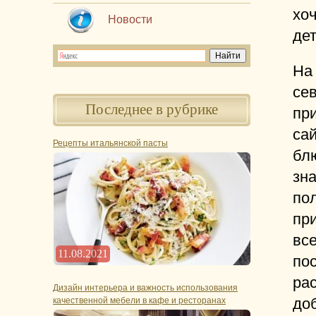
хоч
Новости
дет
На
се
Последнее в рубрике
пр
са
Рецепты итальянской пасты
бл
зна
по
пр
все
11.08.2021
пос
ра
Дизайн интерьера и важность использования
до
качественной мебели в кафе и ресторанах