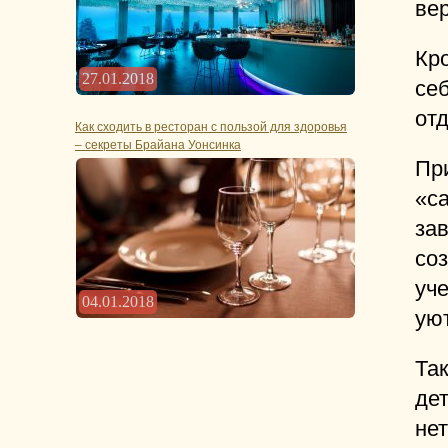
ве
Кро
27.01.2018
се
от
Как сходить в ресторан с пользой для здоровья
– секреты Брайана Уонсинка
Пр
«с
за
со
уче
04.01.2018
ую
Так
дет
не