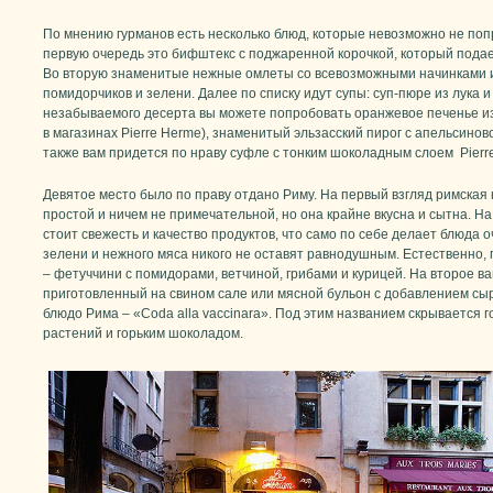
По мнению гурманов есть несколько блюд, которые невозможно не поп
первую очередь это бифштекс с поджаренной корочкой, который пода
Во вторую знаменитые нежные омлеты со всевозможными начинками и
помидорчиков и зелени. Далее по списку идут супы: суп-пюре из лука 
незабываемого десерта вы можете попробовать оранжевое печенье из 
в магазинах Pierre Herme), знаменитый эльзасский пирог с апельсинов
также вам придется по нраву суфле с тонким шоколадным слоем Pierre 
Девятое место было по праву отдано Риму. На первый взгляд римская
простой и ничем не примечательной, но она крайне вкусна и сытна. На
стоит свежесть и качество продуктов, что само по себе делает блюда о
зелени и нежного мяса никого не оставят равнодушным. Естественно,
– фетуччини с помидорами, ветчиной, грибами и курицей. На второе в
приготовленный на свином сале или мясной бульон с добавлением сы
блюдо Рима – «Coda alla vaccinara». Под этим названием скрывается
растений и горьким шоколадом.