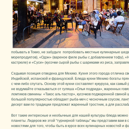
побывать в Токио, не забудьте попробовать местные кулинарные шед
морепродуктов), «Одэн» (вареное филе рыбы с добавлением тофу), «
кастрюле) и «Суси» (кусочки сырой рыбы с шариками из риса, заправл
Седьмая позиция отведена для Мехико. Кухня этого города отлична с
Индийской, испанской и французской. Блюда кухни Мехико богаты пря
с чем-либо спутать. Основу этой кухни составляет кукуруза, как самы
не вздумайте отказываться от гуляша «Олья подрида», жаренных говя
ломтиков свинины «Такос аль пастор», кусочков поджаренной свиной ш
большой популярностью обладает рыба-меч с чесночным соусом, лангус
десерт вам по традиции предложат жаренный тростник, а для расслаб
Вот такие интересные и необычные для нашей культуры блюда можно 
планеты. Лидеров же этой “турнирной таблицы” мы представим вам в
новостями для того, чтобы быть в курсе всех кулинарных новостей и фа