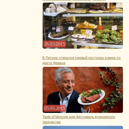
26.03.2015
В Питере открылся первый ресторан в мире по
диете Дюкана
05.03.2015
Taste of Moscow или фестиваль кулинарного
творчества