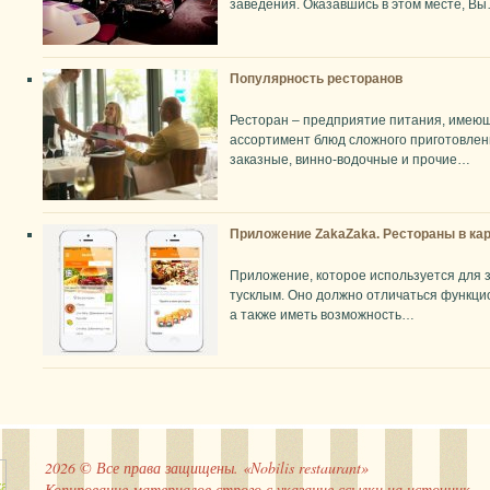
заведения. Оказавшись в этом месте, В
Популярность ресторанов
Ресторан – предприятие питания, имею
ассортимент блюд сложного приготовлени
заказные, винно-водочные и прочие…
Приложение ZakaZaka. Рестораны в ка
Приложение, которое используется для з
тусклым. Оно должно отличаться функци
а также иметь возможность…
2026 © Все права защищены. «Nobilis restaurant»
Копирование материалов строго с указание ссылки на источник.