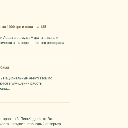
за 1900 грн и салат за 135
и Лорак и ее мужа Мурата, открыли
ически весь персонал этого ресторана
ибами
сь Национальным агентством по
аются в улучшении работы
орана…
сторан – «ЗеПинкКадиллак». Всю
 места - создает необычный интерьер