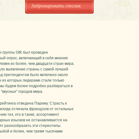
Забронировать столик
а
 группы GfK был проведен
ый опрос, включающий в себя мнение
ловек из более, чем двадцати стран мира.
ало выявление страны с самой лучшей
ряд претендентов было включено около
н из которых лидерами стали только
 мы будем более подробно разбираться в
“вкусных” городов мира.
рейтинга отведена Парижу. Страсть к
всегда отличала французов от остальных
нию тех, кто в танке, ассортимент
арных изысков не останавливается на
бят разнообразить эти стереотипы
ыбой и более, чем тремя тысячами