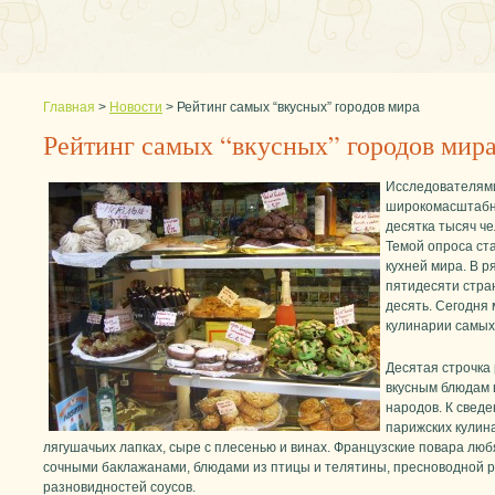
Главная
>
Новости
>
Рейтинг самых “вкусных” городов мира
Рейтинг самых “вкусных” городов мир
Исследователями
широкомасштабн
десятка тысяч че
Темой опроса ст
кухней мира. В 
пятидесяти стра
десять. Сегодня
кулинарии самых 
Десятая строчка 
вкусным блюдам 
народов. К сведе
парижских кулин
лягушачьих лапках, сыре с плесенью и винах. Французские повара лю
сочными баклажанами, блюдами из птицы и телятины, пресноводной р
разновидностей соусов.