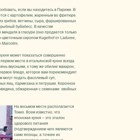
робовать, если вы находитесь в Париже. В
ется с картофелем, жаренным во фритюре.
з грибов. ветчины, сыра, фаршированных
и рыбный буйабесс. В качестве
миндаля в глазури (оно продается только
о-цветочным сиропом Kugelhof от Laduree,
Marcolini.
 кухня может показаться совершенно
 первом месте в итальянской кухне всегда
чень вкусными, к тому же обилие макарон,
 первое блюдо, которое вам порекомендуют
ам могут подать фасолевый суп,
рых яиц, пармезана и петрушки. Коронное
 говядина, обжаренная с семенами хвойных
На восьмом месте располагается
Токио. Всем известно, что
японская кухня – это эталон
здорового питания
(подтверждением чего являются
сами японцы, а точнее их