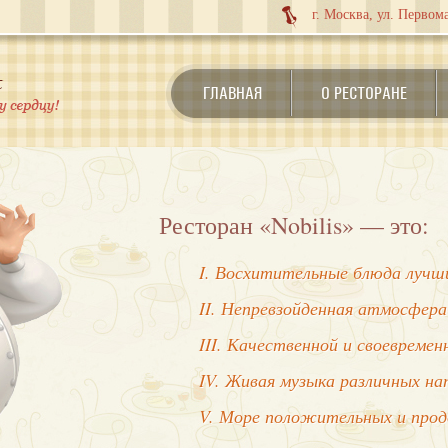
г. Москва, ул. Первома
ГЛАВНАЯ
О РЕСТОРАНЕ
Ресторан «Nobilis» — это:
I. Восхитительные блюда лучши
II. Непревзойденная атмосфера
III. Качественной и своевреме
IV. Живая музыка различных на
V. Море положительных и про