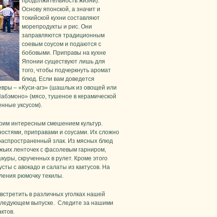
продолжительность жизни).
Основу японской, а значит и
токийской кухни составляют
морепродукты и рис. Они
заправляются традиционным
соевым соусом и подаются с
бобовыми. Приправы на кухне
Японии существуют лишь для
того, чтобы подчеркнуть аромат
блюд. Если вам доведется
евры – «Куси-агэ» (шашлык из овощей или
Набэмоно» (мясо, тушеное в керамической
енные уксусом).
воим интересным смешением культур.
ностями, приправами и соусами. Их сложно
й распространенный злак. Из мясных блюд
жьих ленточек с фасолевым гарниром,
куры, скрученных в рулет. Кроме этого
ты с авокадо и салаты из кактусов. На
ления рюмочку текилы.
встретить в различных уголках нашей
 следующем выпуске. Следите за нашими
ктов.