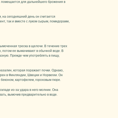
ба помещается для дальнейшего брожения в
, на сегодняшний день он считается
нт, так и вместе с луком сырым, помидорами,
ымоченная треска в щелочи. В течение трех
, потом ее вымачивают в обычной воде. В
зную. Прежде чем употреблять в пищу,
азалин, которая поражает почки. Однако,
ярен в Финляндии, Швеции и Норвегии. Он
 беконом, картофелем, гороховым пюре.
складе из-за удара в него молнии. Она
вать, вымочив предварительно в воде.