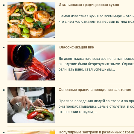
Итальянская традиционная кухня
Самая известная кухня во всем мире – это 
кто с ней малознаком, на первый взгляд мож
Классификация вин
До девятнадцатого века все попытки прив
виноделие были безрезультатными. Однако 
отличать вино, стал успешным…
Основные правила поведения за столом
Правила поведения людей за столом по пр
они прорабатывались целые столетия, и ос
отношении к людям,…
Популярные завтраки в различных стран