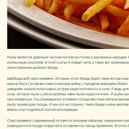
Рыба является довольно частым гостем на столах у различных народов. 
необычным способом. В этой статье и пойдет речь о таких вот кулинарн
приготовления рыбного блюда.
Швейцарский сюрстремминг. История этого блюда берет свои истоки еще 
король Васа Густав вел ожесточенную войну с городком немецким Любек.
шведские начали испытывать острую недостаточность в соли. А ведь для 
соли, которое было у них в наличии, явно было недостаточно. И рыба на
просаливаться. А в сложившихся условиях голода местные жители выну
рыбу, прокисшую сельдь. И как это ни странно, такое блюдо очень многи
войны стал подобный способ консервации.
Сюрстремминг современный готовится похожим образом: очищенная пре
помещается в посуде открытой и оставляется там до брожения. В итоге