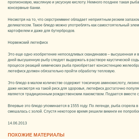
пропионовую, масляную и уксусную кислоту. Немного позднее такая ры
консервные банки.
Несмотря на то, что сюрстремминг обладает неприятным резким запахом
деликатесом. Такое блюдо можно употреблять как самостоятельный элеме
картофелем и даже для бутербродов.
Норвежский лютефиск
Это еще одно изобретение непоседливых скандинавов – высушенная и в
дней высушенную рыбу следует выдержать в растворе каустической соды
процессе реакций химических рыба приобретает консистенцию желеобра
лютефиск должен обязательно пройти обработку тепловую.
Это блюдо в малом количестве содержит токсичную аминокислоту, лизино
даже несмотря на такой риск для здоровья, лютефиск достаточно попул
является традиционным рождественским лакомством. Подается вместе с
Впервые это блюдо упоминается в 1555 году. По легенде, рыба сгорела в 
смешалась с золой. Спустя некоторое время решили викинги ее попробо
14.06.2013
ПОХОЖИЕ МАТЕРИАЛЫ