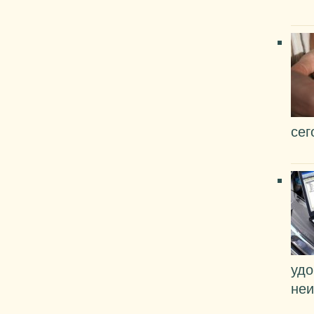
сег
удо
неи