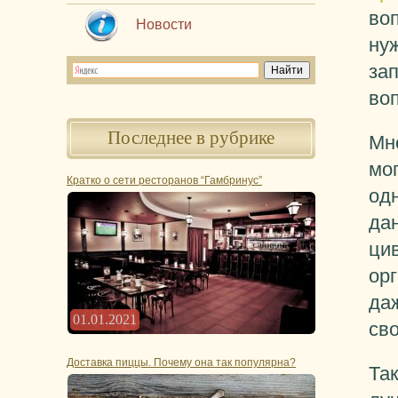
воп
Новости
нуж
за
во
Последнее в рубрике
Мн
мог
Кратко о сети ресторанов “Гамбринус”
од
да
цив
ор
даж
01.01.2021
сво
Доставка пиццы. Почему она так популярна?
Так