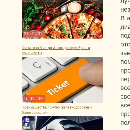
лу
не
В и
диа
01.10.2020
под
от
Как можно быстро и выгодно приобрести
зам
авиабилеты
по
пр
пе
вс
сво
16.05.2020
вс
Преимущества покупки железнодорожных
пр
билетов онлайн
по