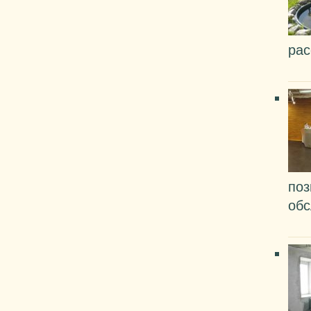
рас
поз
обс