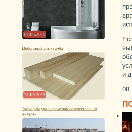
пр
вр
ис
01.06.2015
Ес
выб
Мебельный щит из дуба
об
ус
и д
08.
31.05.2015
П
Таунхаусы для современных отечественных
жителей