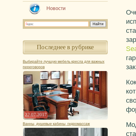
Новости
Оч
ис
ст
за
Последнее в рубрике
Se
гар
Выбирайте лучшую мебель кресла для важных
зак
переговоров
Ко
ко
сво
фо
22.07.2017
Мо
Ванны, душевые кабины, гидромассаж
ста