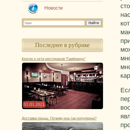
сто
Новости
на
кот
мак
пр
Последнее в рубрике
мож
мн
Кратко о сети ресторанов “Гамбринус”
мно
ка
Есл
пе
01.01.2021
во
явл
Доставка пиццы. Почему она так популярна?
пр