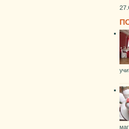
27.
П
учи
маг