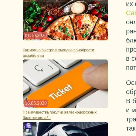
их
Са
он
ран
01.10.2020
бл
про
Как можно быстро и выгодно приобрести
авиабилеты
в с
пот
Ос
об
В 
16.05.2020
и 
Преимущества покупки железнодорожных
тр
билетов онлайн
так