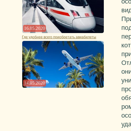
ос
ви
Пр
по
16.05.2020
пе
Где удобнее всего приобретать авиабилеты
ко
при
От
он
ун
14.05.2020
про
обя
ром
ос
уд