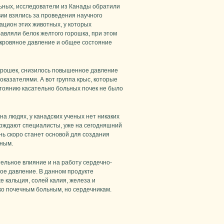
ьных, исследователи из Канады обратили
ии взялись за проведения научного
ацион этих животных, у которых
авляли белок желтого горошка, при этом
 кровяное давление и общее состояние
горошек, снизилось повышенное давление
казателями. А вот группа крыс, которые
стоянию касательно больных почек не было
на людях, у канадских ученых нет никаких
верждают специалисты, уже на сегодняшний
нь скоро станет основой для создания
ьным.
тельное влияние и на работу сердечно-
ое давление. В данном продукте
же кальция, солей калия, железа и
о почечным больным, но сердечникам.