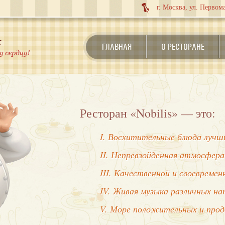
г. Москва, ул. Первома
ГЛАВНАЯ
О РЕСТОРАНЕ
Ресторан «Nobilis» — это:
I. Восхитительные блюда лучши
II. Непревзойденная атмосфера
III. Качественной и своевреме
IV. Живая музыка различных на
V. Море положительных и про