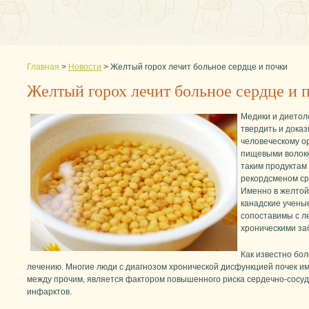
Главная
>
Новости
>
Желтый горох лечит больное сердце и почки
Желтый горох лечит больное сердце и 
Медики и диетоло
твердить и доказ
человеческому о
пищевыми волокн
таким продуктам 
рекордсменом ср
Именно в желтой
канадские ученые
сопоставимы с л
хроническими за
Как известно бо
лечению. Многие люди с диагнозом хронической дисфункцией почек и
между прочим, является фактором повышенного риска сердечно-сосуди
инфарктов.