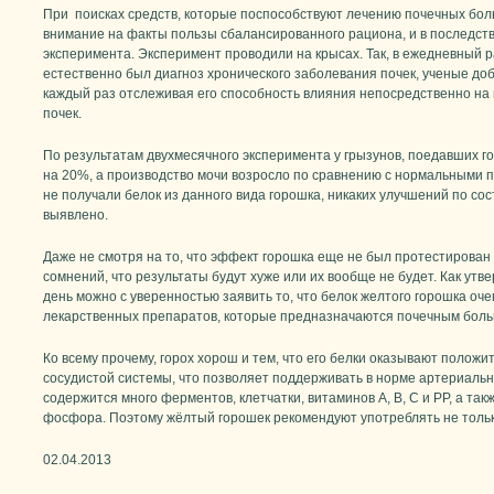
При поисках средств, которые поспособствуют лечению почечных бол
внимание на факты пользы сбалансированного рациона, и в последств
эксперимента. Эксперимент проводили на крысах. Так, в ежедневный р
естественно был диагноз хронического заболевания почек, ученые доб
каждый раз отслеживая его способность влияния непосредственно на
почек.
По результатам двухмесячного эксперимента у грызунов, поедавших 
на 20%, а производство мочи возросло по сравнению с нормальными по
не получали белок из данного вида горошка, никаких улучшений по со
выявлено.
Даже не смотря на то, что эффект горошка еще не был протестирован 
сомнений, что результаты будут хуже или их вообще не будет. Как ут
день можно с уверенностью заявить то, что белок желтого горошка оче
лекарственных препаратов, которые предназначаются почечным бол
Ко всему прочему, горох хорош и тем, что его белки оказывают положи
сосудистой системы, что позволяет поддерживать в норме артериальн
содержится много ферментов, клетчатки, витаминов А, В, С и РР, а так
фосфора. Поэтому жёлтый горошек рекомендуют употреблять не тольк
02.04.2013