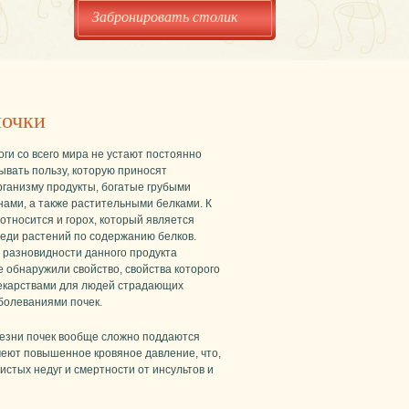
Забронировать столик
почки
ги со всего мира не устают постоянно
ывать пользу, которую приносят
рганизму продукты, богатые грубыми
ами, а также растительными белками. К
относится и горох, который является
еди растений по содержанию белков.
 разновидности данного продукта
 обнаружили свойство, свойства которого
екарствами для людей страдающих
болеваниями почек.
лезни почек вообще сложно поддаются
меют повышенное кровяное давление, что,
стых недуг и смертности от инсультов и