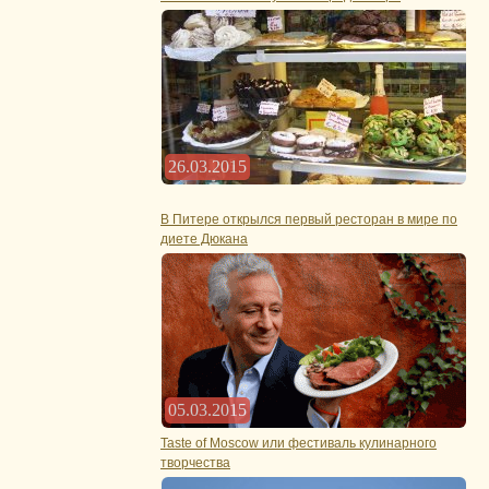
26.03.2015
В Питере открылся первый ресторан в мире по
диете Дюкана
05.03.2015
Taste of Moscow или фестиваль кулинарного
творчества