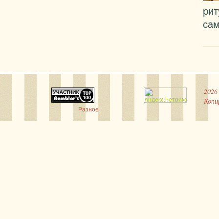
рит
са
2026
Копи
Разное