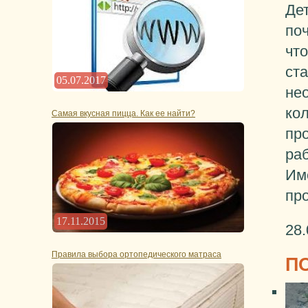
Де
по
что
ст
05.07.2017
не
ко
Самая вкусная пицца. Как ее найти?
пр
ра
Им
пр
17.11.2015
28.
Правила выбора ортопедического матраса
П