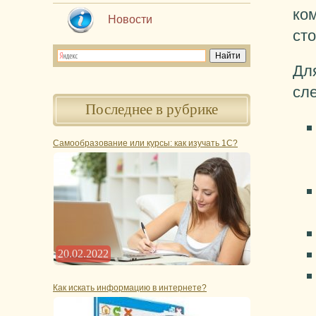
ко
Новости
ст
Дл
сл
Последнее в рубрике
Самообразование или курсы: как изучать 1С?
20.02.2022
Как искать информацию в интернете?