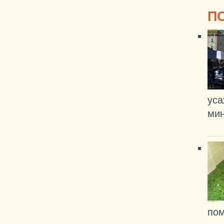
П
уса
мин
пом