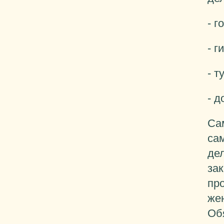
- г
- г
- т
- 
Са
са
дел
за
про
же
Об