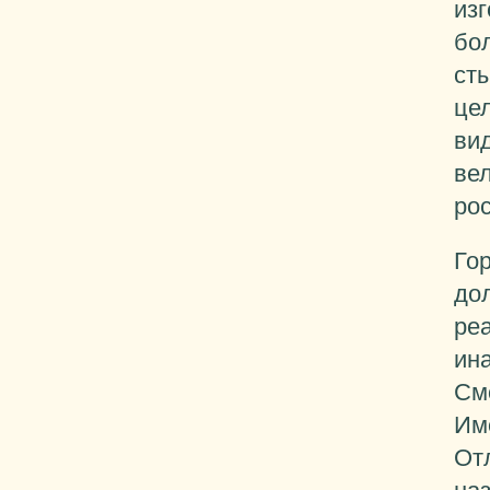
из
бо
ст
це
ви
ве
ро
Го
до
ре
ина
См
Им
От