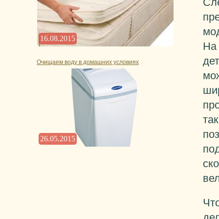
Сл
пре
мо
16.08.2015
На 
де
Очищаем воду в домашних условиях
мо
ши
пр
так
по
26.05.2015
по
ск
ве
Чт
дел