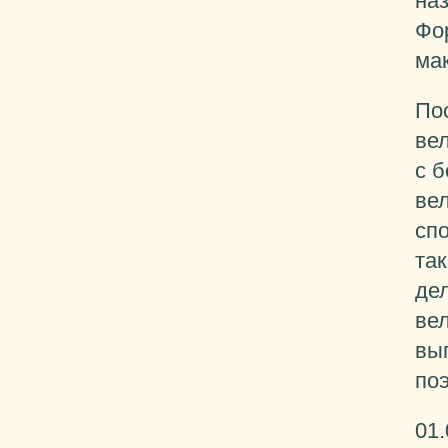
на
Фор
ма
По
вел
с 
ве
сп
так
де
ве
вы
поэ
01.