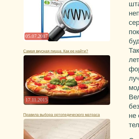
шт
не
се
по
05.07.2017
буд
Та
Самая вкусная пицца. Как ее найти?
лет
фо
лу
мо
Ве
17.11.2015
бе
не 
Правила выбора ортопедического матраса
те