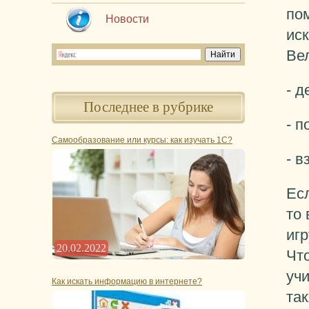
по
Новости
ис
Ве
- д
Последнее в рубрике
- п
Самообразование или курсы: как изучать 1С?
- в
Есл
то 
иг
20.02.2022
Чт
учи
Как искать информацию в интернете?
так