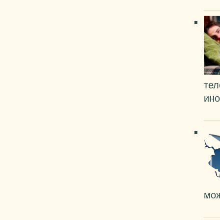
тел
ино
мож