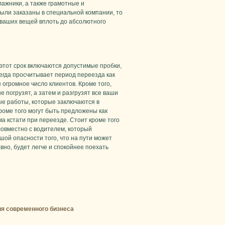
ажники, а также грамотные и
были заказаны в специальной компании, то
 ваших вещей вплоть до абсолютного
 этот срок включаются допустимые пробки,
егда просчитывает период переезда как
огромное число клиентов. Кроме того,
е погрузят, а затем и разгрузят все ваши
ые работы, которые заключаются в
роме того могут быть предложены как
а кстати при переезде. Стоит кроме того
совместно с водителем, который
шой опасности того, что на пути может
вно, будет легче и спокойнее поехать
ия современного бизнеса