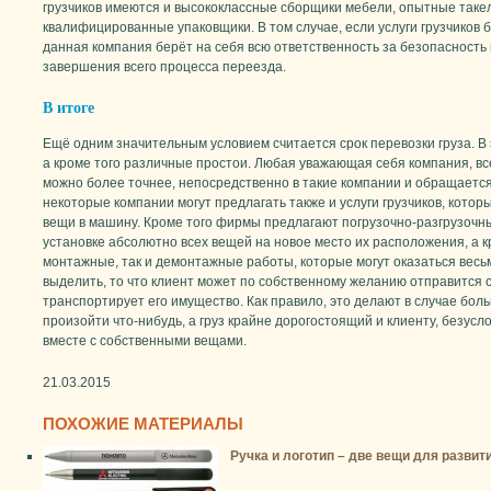
грузчиков имеются и высококлассные сборщики мебели, опытные такел
квалифицированные упаковщики. В том случае, если услуги грузчиков 
данная компания берёт на себя всю ответственность за безопасность
завершения всего процесса переезда.
В итоге
Ещё одним значительным условием считается срок перевозки груза. В
а кроме того различные простои. Любая уважающая себя компания, вс
можно более точнее, непосредственно в такие компании и обращается 
некоторые компании могут предлагать также и услуги грузчиков, которы
вещи в машину. Кроме того фирмы предлагают погрузочно-разгрузочн
установке абсолютно всех вещей на новое место их расположения, а к
монтажные, так и демонтажные работы, которые могут оказаться весьм
выделить, то что клиент может по собственному желанию отправится 
транспортирует его имущество. Как правило, это делают в случае боль
произойти что-нибудь, а груз крайне дорогостоящий и клиенту, безусло
вместе с собственными вещами.
21.03.2015
ПОХОЖИЕ МАТЕРИАЛЫ
Ручка и логотип – две вещи для развит