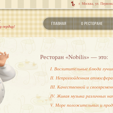
г. Москва, ул. Первома
ГЛАВНАЯ
О РЕСТОРАНЕ
Ресторан «Nobilis» — это:
I. Восхитительные блюда лучши
II. Непревзойденная атмосфера
III. Качественной и своевреме
IV. Живая музыка различных на
V. Море положительных и про