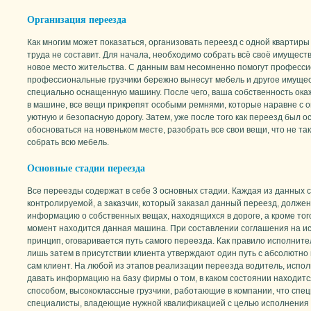
Организация переезда
Как многим может показаться, организовать переезд с одной квартиры 
труда не составит. Для начала, необходимо собрать всё своё имущест
новое место жительства. С данным вам несомненно помогут професси
профессиональные грузчики бережно вынесут мебель и другое имуществ
специально оснащенную машину. После чего, ваша собственность окаж
в машине, все вещи прикрепят особыми ремнями, которые наравне с
уютную и безопасную дорогу. Затем, уже после того как переезд был 
обосноваться на новеньком месте, разобрать все свои вещи, что не так
собрать всю мебель.
Основные стадии переезда
Все переезды содержат в себе 3 основных стадии. Каждая из данных 
контролируемой, а заказчик, который заказал данный переезд, долже
информацию о собственных вещах, находящихся в дороге, а кроме того
момент находится данная машина. При составлении соглашения на ис
принцип, оговаривается путь самого переезда. Как правило исполните
лишь затем в присутствии клиента утверждают один путь с абсолютно
сам клиент. На любой из этапов реализации переезда водитель, испо
давать информацию на базу фирмы о том, в каком состоянии находит
способом, высококлассные грузчики, работающие в компании, что спец
специалисты, владеющие нужной квалификацией с целью исполнения о