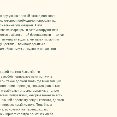
в другую, на первый взгляд большого
во, которое необходимо перевезти на
ональные упаковщики. А вот
о из квартиры, и затем погрузят их в
ется в абсолютной безопасности – так как
 опытнейшей водителем гарантируют им
осуществлён, вам понадобиться
им образом уж и трудно, и после чего
стадий должна быть жёстко
н в любой период времени получить
 он также должен знать где в настоящий
полнение переезда, сначала, равно как
ли выбирают ряд альтернатив, а только
 всеми поправками, которые может внести
лняющий перевозку вещей клиента, должен
ся перевозимый им груз. Подобным
иализируется на переездах, это
бширного спектра работ. Из числа