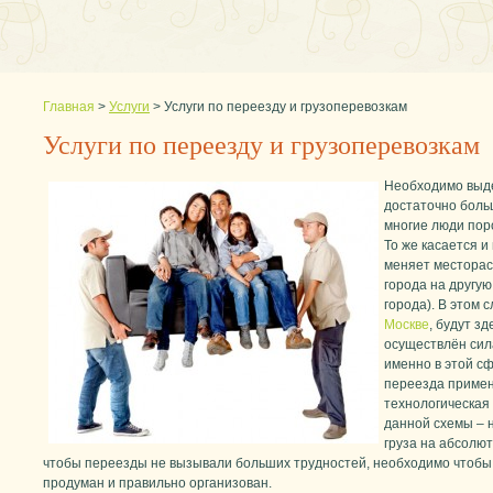
Главная
>
Услуги
>
Услуги по переезду и грузоперевозкам
Услуги по переезду и грузоперевозкам
Необходимо выде
достаточно боль
многие люди поро
То же касается и
меняет месторас
города на другую
города). В этом с
Москве
, будут з
осуществлён сил
именно в этой с
переезда примен
технологическая 
данной схемы – 
груза на абсолют
чтобы переезды не вызывали больших трудностей, необходимо чтобы
продуман и правильно организован.