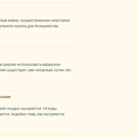
тков земли, осуществленная некоторое
мельного налога для большинства
ли широко использовать каркасное
гия существует уже несколько сотен лет.
изации
ибо поздно засоряется. Отходы
аются, подобно тому, как засоряются