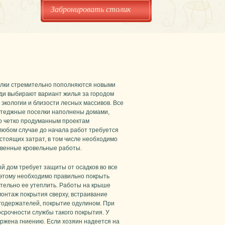
Забронировать столик
лки стремительно пополняются новыми
ди выбирают вариант жилья за городом
экологии и близости лесных массивов. Все
ттеджные поселки наполнены домами,
 четко продуманным проектам
 любом случае до начала работ требуется
стоящих затрат, в том числе необходимо
твенные кровельные работы.
й дом требует защиты от осадков во все
оэтому необходимо правильно покрыть
тельно ее утеплить. Работы на крыше
онтаж покрытия сверху, встраивание
егодержателей, покрытие одулином. При
осрочности службы такого покрытия. У
ержена гниению. Если хозяин надеется на