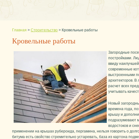
Главная
>
Строительство
>
Кровельные работы
Кровельные работы
Загородные посе
постройками. Лю
ввиду наилучшей 
современные ко
выстроенными по
архитекторов. В
расчет всех пред
учитывать качес
Новый загородны
времена года, п
крышу и дополни
подразумевают м
водостоков и сн
применении на крышах рубероида, пергамина, нельзя говорить о долг
битума есть свойство стремительно устаревать, база из картона подв