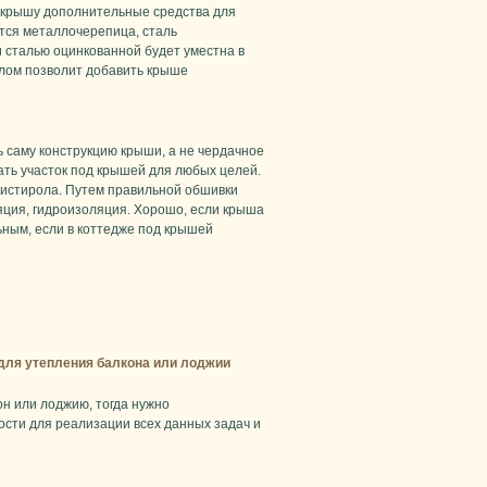
в крышу дополнительные средства для
тся металлочерепица, сталь
 сталью оцинкованной будет уместна в
илом позволит добавить крыше
 саму конструкцию крыши, а не чердачное
ать участок под крышей для любых целей.
листирола. Путем правильной обшивки
яция, гидроизоляция. Хорошо, если крыша
ьным, если в коттедже под крышей
для утепления балкона или лоджии
н или лоджию, тогда нужно
сти для реализации всех данных задач и