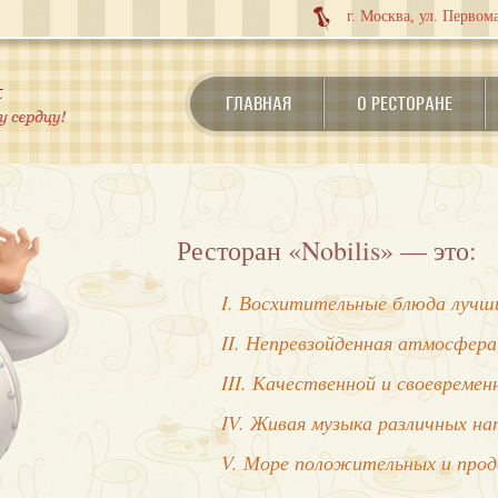
г. Москва, ул. Первома
ГЛАВНАЯ
О РЕСТОРАНЕ
Ресторан «Nobilis» — это:
I. Восхитительные блюда лучши
II. Непревзойденная атмосфера
III. Качественной и своевреме
IV. Живая музыка различных на
V. Море положительных и про