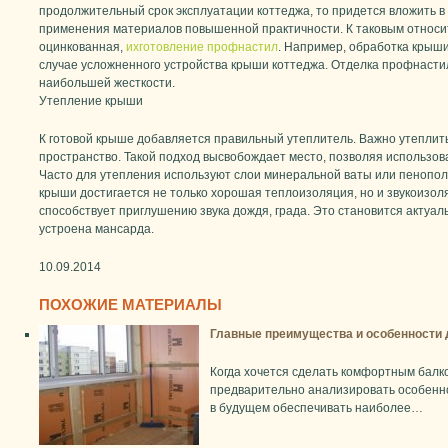
продолжительный срок эксплуатации коттеджа, то придется вложить 
применения материалов повышенной практичности. К таковым относи
оцинкованная,
ихготовление профнастил
. Например, обработка крыши
случае усложненного устройства крыши коттеджа. Отделка профнаст
наибольшей жесткости.
Утепление крыши
К готовой крыше добавляется правильный утеплитель. Важно утеплить
пространство. Такой подход высвобождает место, позволяя использов
Часто для утепления используют слои минеральной ваты или пенопо
крыши достигается не только хорошая теплоизоляция, но и звукоизол
способствует приглушению звука дождя, града. Это становится актуал
устроена мансарда.
10.09.2014
ПОХОЖИЕ МАТЕРИАЛЫ
Главные преимущества и особенности 
Когда хочется сделать комфортным балко
предварительно анализировать особенно
в будущем обеспечивать наиболее…