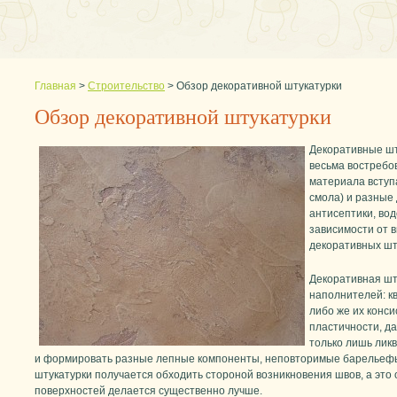
Главная
>
Строительство
>
Обзор декоративной штукатурки
Обзор декоративной штукатурки
Декоративные шт
весьма востребо
материала вступ
смола) и разные 
антисептики, во
зависимости от 
декоративных шт
Декоративная шт
наполнителей: к
либо же их конс
пластичности, д
только лишь лик
и формировать разные лепные компоненты, неповторимые барельефы
штукатурки получается обходить стороной возникновения швов, а это 
поверхностей делается существенно лучше.