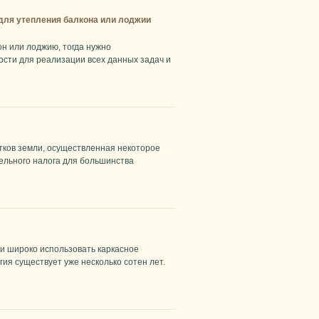
для утепления балкона или лоджии
н или лоджию, тогда нужно
сти для реализации всех данных задач и
тков земли, осуществленная некоторое
мельного налога для большинства
ли широко использовать каркасное
гия существует уже несколько сотен лет.