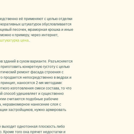
едственно её применяют с целью отделки
екоративных штукатурок обусловливается
арцевый песочек, мраморная крошка и иные
можно к примеру, через интернет,
 штукатурка цена
.
в зданий в сухом варианте. Разъясняется
 приготовить конкретную густоту с целью
етический ремонт фасада строения с
о продается непосредственно в ведрах и
 принцип, наносятся 2-мя методами:
кого изготовления смеси состава, то что
ий способ удешевляет и существенно
огии считаются подобные рабочие
а, неравномерное нанесение слоя с
мации застройщиков, нужно армировать
ге выходит однотонная плоскость либо
. Кроме того она прячет недостатки и