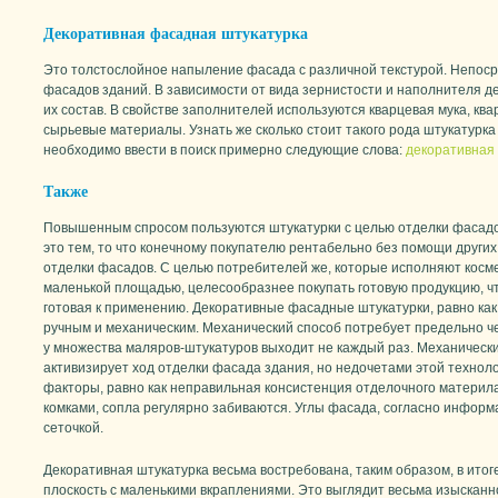
Декоративная фасадная штукатурка
Это толстослойное напыление фасада с различной текстурой. Непоср
фасадов зданий. В зависимости от вида зернистости и наполнителя д
их состав. В свойстве заполнителей используются кварцевая мука, кв
сырьевые материалы. Узнать же сколько стоит такого рода штукатурка 
необходимо ввести в поиск примерно следующие слова:
декоративная
Также
Повышенным спросом пользуются штукатурки с целью отделки фасадо
это тем, то что конечному покупателю рентабельно без помощи других
отделки фасадов. С целью потребителей же, которые исполняют косм
маленькой площадью, целесообразнее покупать готовую продукцию, чт
готовая к применению. Декоративные фасадные штукатурки, равно как
ручным и механическим. Механический способ потребует предельно чет
у множества маляров-штукатуров выходит не каждый раз. Механическ
активизирует ход отделки фасада здания, но недочетами этой технол
факторы, равно как неправильная консистенция отделочного материл
комками, сопла регулярно забиваются. Углы фасада, согласно инфор
сеточкой.
Декоративная штукатурка весьма востребована, таким образом, в ито
плоскость с маленькими вкраплениями. Это выглядит весьма изысканно