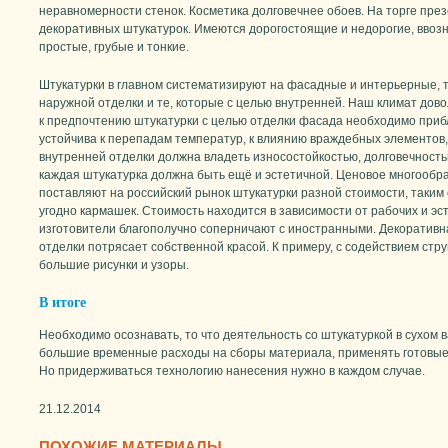
неравномерности стенок. Косметика долговечнее обоев. На торге пр
декоративных штукатурок. Имеются дорогостоящие и недорогие, ввоз
простые, грубые и тонкие.
Штукатурки в главном систематизируют на фасадные и интерьерные, т
наружной отделки и те, которые с целью внутренней. Наш климат дово
к предпочтению штукатурки с целью отделки фасада необходимо приб
устойчива к перепадам температур, к влиянию враждебных элементов,
внутренней отделки должна владеть износостойкостью, долговечност
каждая штукатурка должна быть ещё и эстетичной. Ценовое многообр
поставляют на российский рынок штукатурки разной стоимости, таким 
угодно кармашек. Стоимость находится в зависимости от рабочих и эс
изготовители благополучно соперничают с иностранными. Декоративн
отделки потрясает собственной красой. К примеру, с содействием ст
большие рисунки и узоры.
В итоге
Необходимо осознавать, то что деятельность со штукатуркой в сухом
большие временные расходы на сборы материала, применять готовые 
Но придерживаться технологию нанесения нужно в каждом случае.
21.12.2014
ПОХОЖИЕ МАТЕРИАЛЫ