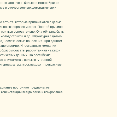
езентовано очень большое многообразие
ные и отечественные, декоративные и
о есть те, которые применяются с целью
льно своенравен и строг. По этой причине
лизиться основательно. Она обязана быть
 холодостойкой и др. Штукатурка с целью
ью, несложностью нанесения. При данном
азие огромно. Иностранные компании
образом сказать, рассчитанная на какой
тетических данных. Но российские
ая штукатурка с целью внутренней
руктурных штукатурок выходят прекрасные
 варианте постоянно предполагает
консистенции всегда легче и комфортнее.