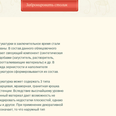
Забронировать столик
укатурки в заключительное время стали
ваны. В состав данного облицовочного
ают связующий компонент (синтетическая
добавки (загуститель, растворитель,
доотталкивающие материалы) и др. В
вида зернистости и наполнителя
укатурок сформировывается их состав.
укатурка может содержать 3 типа
варцевая, мраморная, гранитная крошка
истенции. Вследствие высочайшему уровню
анный материал дает возможность не
видировать недостатки плоскостей, однако
 и другое. При применении декоративной
означает, то что наружный тип