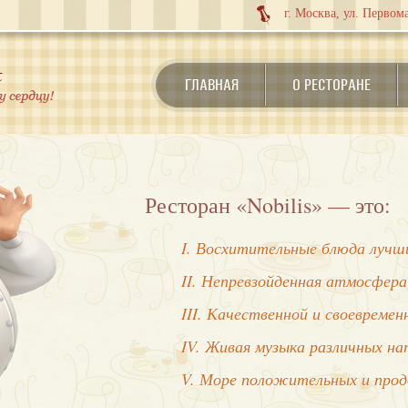
г. Москва, ул. Первома
ГЛАВНАЯ
О РЕСТОРАНЕ
Ресторан «Nobilis» — это:
I. Восхитительные блюда лучши
II. Непревзойденная атмосфера
III. Качественной и своевреме
IV. Живая музыка различных на
V. Море положительных и про