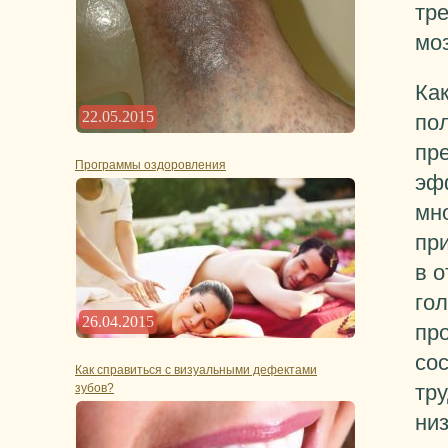
тр
моз
Ка
22.05.2015
по
пре
Программы оздоровления
эф
мн
пр
в 
го
26.04.2015
пр
со
Как справиться с визуальными дефектами
тру
зубов?
ни