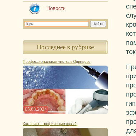
сп
Новости
слу
кро
ко
по
Последнее в рубрике
то
Профессиональная чистка в Одинцово
Пр
пр
пр
пр
ги
05.03.2024
эф
пр
Как лечить трофические язвы?
дл