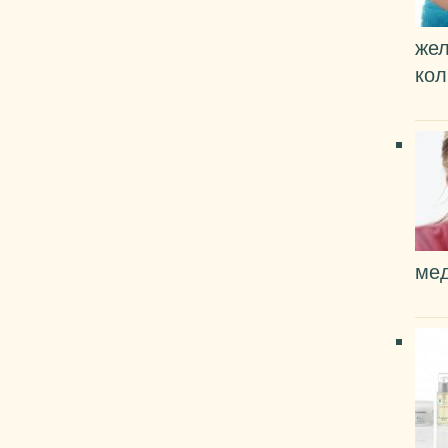
жел
кол
мед