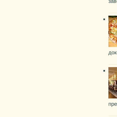
зав
док
пр