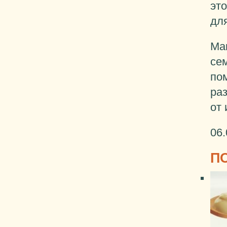
эт
дл
Ма
се
по
раз
от 
06.
П