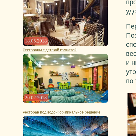
пр
уд
Пе
Поэ
18.05.2018
сп
Рестораны с детской комнатой
ве
и н
ут
по
20.02.2018
Ресторан под водой: оригинальное решение