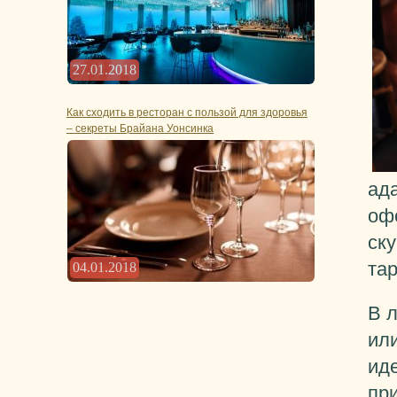
27.01.2018
Как сходить в ресторан с пользой для здоровья
– секреты Брайана Уонсинка
ад
оф
ску
та
04.01.2018
В л
или
ид
при