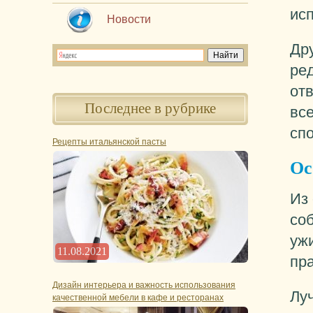
ис
Новости
Дру
ред
отв
Последнее в рубрике
все
спо
Рецепты итальянской пасты
Ос
Из
со
ужи
11.08.2021
пр
Дизайн интерьера и важность использования
Лу
качественной мебели в кафе и ресторанах