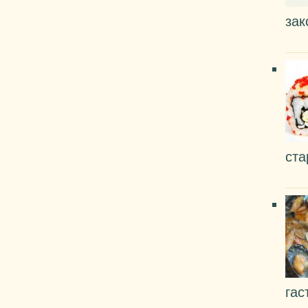
зак
ста
гас