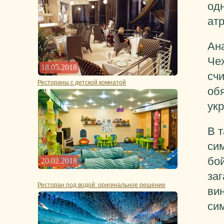
од
атр
Ан
Чех
18.05.2018
сч
Рестораны с детской комнатой
обя
ук
В т
си
бой
20.02.2018
за
Ресторан под водой: оригинальное решение
вин
си