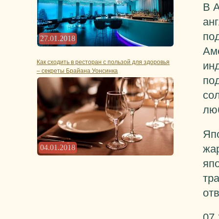
В А
ан
под
27.01.2018
Ам
Как сходить в ресторан с пользой для здоровья
ин
– секреты Брайана Уонсинка
под
со
лю
Яп
жа
04.01.2018
япо
тра
от
07.