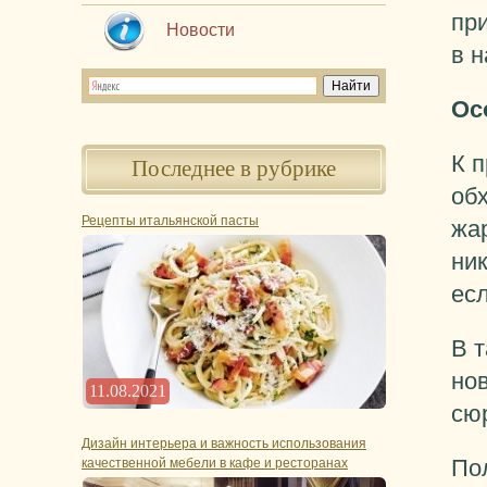
при
Новости
в 
Ос
К п
Последнее в рубрике
об
Рецепты итальянской пасты
жа
ник
есл
В т
но
11.08.2021
сюр
Дизайн интерьера и важность использования
Пол
качественной мебели в кафе и ресторанах