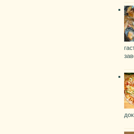
гас
зав
док