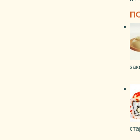
П
зак
ста