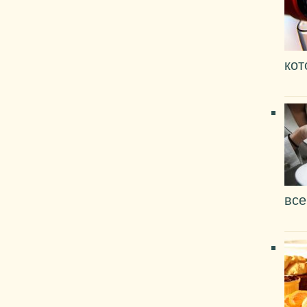
кот
все