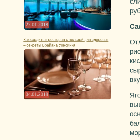
сл
ру
27.01.2018
Са
Как сходить в ресторан с пользой для здоровья
Отл
– секреты Брайана Уонсинка
ри
ки
сыр
вк
Яго
04.01.2018
вы
осн
ба
мо