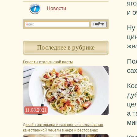
яг
Новости
и о
Ну
цин
жел
Последнее в рубрике
По
Рецепты итальянской пасты
са
Ко
ду
це
11.08.2021
а т
ми
Дизайн интерьера и важность использования
качественной мебели в кафе и ресторанах