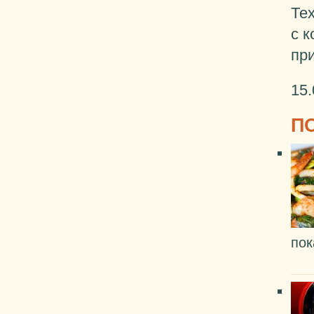
Тех
с 
при
15.
П
пок