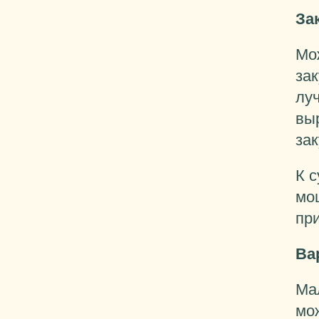
За
Мо
зак
луч
выр
зак
К 
мо
пр
Ва
Мал
мож