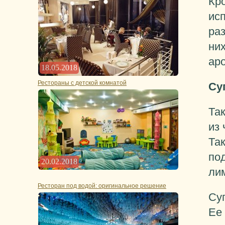
Кр
ис
ра
ни
ар
18.05.2018
Рестораны с детской комнатой
Су
Так
из 
Та
по
20.02.2018
ли
Ресторан под водой: оригинальное решение
Су
Ее