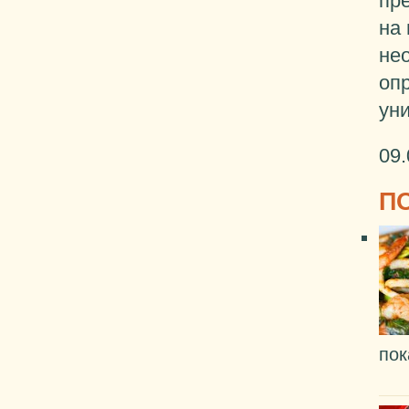
пр
на
не
оп
ун
09.
П
пок