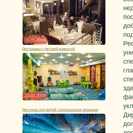
не
пос
до
по
18.05.2018
Ре
Рестораны с детской комнатой
ун
сп
гла
сп
зд
20.02.2018
фа
ук
Ресторан под водой: оригинальное решение
Ди
дол
до