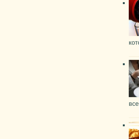
кот
все