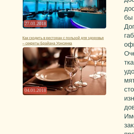
до
бы
27.01.2018
До
габ
Как сходить в ресторан с пользой для здоровья
оф
– секреты Брайана Уонсинка
Оч
тка
уд
мя
ст
04.01.2018
из
дов
Им
за