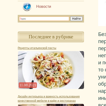
Новости
Бе
Последнее в рубрике
пер
пер
Рецепты итальянской пасты
не
и 
то
ун
об
11.08.2021
нар
Дизайн интерьера и важность использования
ины
качественной мебели в кафе и ресторанах
все