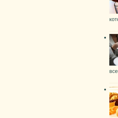
кот
все