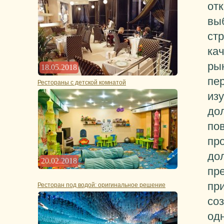
отк
вы
ст
ка
рын
18.05.2018
пе
Рестораны с детской комнатой
изу
до
по
пр
дол
20.02.2018
пр
пр
Ресторан под водой: оригинальное решение
соз
од