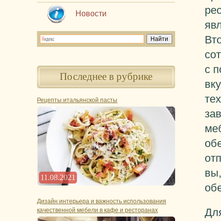
ре
Новости
яв
Вт
со
с 
Последнее в рубрике
вку
те
Рецепты итальянской пасты
за
ме
об
от
вы,
11.08.2021
обе
Дизайн интерьера и важность использования
Для
качественной мебели в кафе и ресторанах