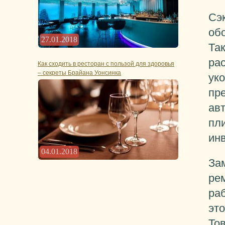
Сэк
обо
27.01.2018
Та
ра
Как сходить в ресторан с пользой для здоровья
– секреты Брайана Уонсинка
ук
пр
ав
пли
ин
04.01.2018
Зам
ре
ра
эт
Тов