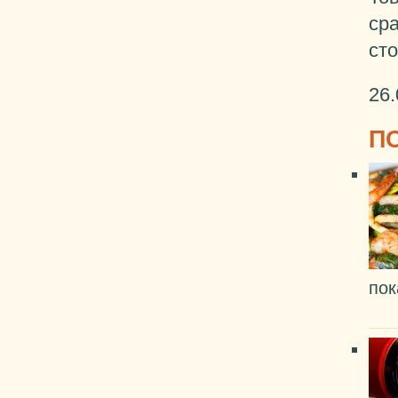
сра
сто
26.
П
пок