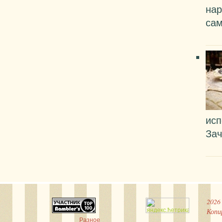
нар
сам
исп
Зач
2026
Копи
Разное