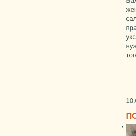
Ва
же
сал
пр
ук
ну
тог
10.
П