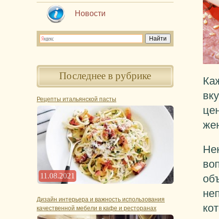
Новости
Последнее в рубрике
Ка
вк
Рецепты итальянской пасты
цен
жен
Не
воп
11.08.2021
объ
не
Дизайн интерьера и важность использования
кот
качественной мебели в кафе и ресторанах