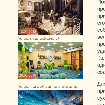
По
пр
при
его
со
18.05.2018
ве
Рестораны с детской комнатой
про
уд
Ко
од
сод
20.02.2018
Для
Ресторан под водой: оригинальное решение
пр
су
ком