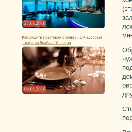
(эт
за
27.01.2018
лож
мин
Как сходить в ресторан с пользой для здоровья
– секреты Брайана Уонсинка
Об
нуж
под
до
ово
04.01.2018
дру
Сто
пе