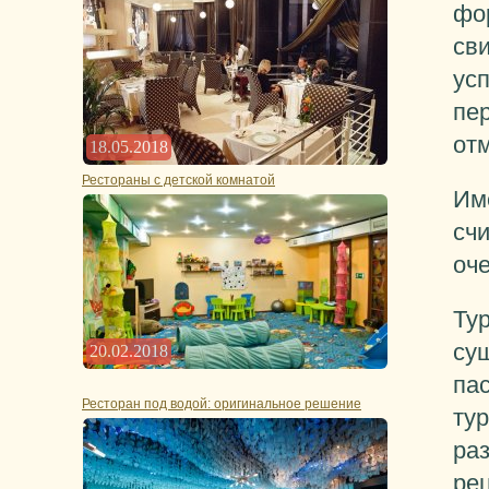
фор
сви
усп
пе
отм
18.05.2018
Рестораны с детской комнатой
Им
сч
оч
Тур
су
20.02.2018
па
Ресторан под водой: оригинальное решение
ту
ра
ре