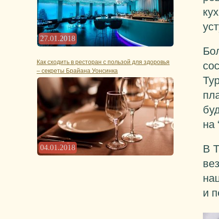
кух
ус
27.01.2018
Бо
Как сходить в ресторан с пользой для здоровья
со
– секреты Брайана Уонсинка
Тур
пла
буд
на 
В 
04.01.2018
ве
на
и 