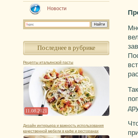
Новости
Пр
Мно
ве
за
Последнее в рубрике
По
Рецепты итальянской пасты
вс
рас
Та
по
др
11.08.2021
Чт
Дизайн интерьера и важность использования
пр
качественной мебели в кафе и ресторанах