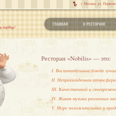
г. Москва, ул. Первома
ГЛАВНАЯ
О РЕСТОРАНЕ
Ресторан «Nobilis» — это:
I. Восхитительные блюда лучши
II. Непревзойденная атмосфера
III. Качественной и своевреме
IV. Живая музыка различных на
V. Море положительных и про