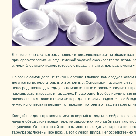
Для того человека, который привык в повседневной жизни обходитьс
приборов столовых. Иногда нелегкой задачей оказывается то, чтобы 
вилок и блестящих ножей, которые с праздничным видом разложены у е
Но все на самом деле не так уж и сложно. Главное, вам следует запом
делятся на вспомогательные и основные. Основными называются те 
непосредственно для еды, а вспомогательные столовые предметы пре
накладывать, нарезать и так далее. И еще одно. Все без исключения 
располагаются точно в таком же порядке, в каком и подаются все блюда
нужно использовать первым тот предмет, который от вашей тарелки л
Каждый предмет при кажущемся на первый взгляд многообразии сервир
начале обеда стоит всегда тарелка закусочная, иногда бывает так, что
закусочная. От нее с левой стороны может находиться тарелка пирож
тарелки разложены все ножи, а вот с левой, вилки. Непосредственно