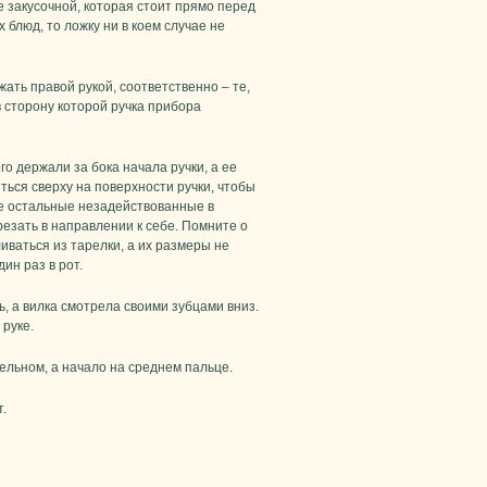
е закусочной, которая стоит прямо перед
блюд, то ложку ни в коем случае не
ать правой рукой, соответственно – те,
в сторону которой ручка прибора
о держали за бока начала ручки, а ее
ься сверху на поверхности ручки, чтобы
се остальные незадействованные в
езать в направлении к себе. Помните о
иваться из тарелки, а их размеры не
ин раз в рот.
нь, а вилка смотрела своими зубцами вниз.
 руке.
тельном, а начало на среднем пальце.
.