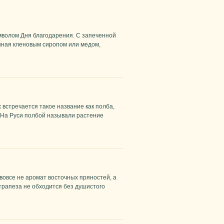
мволом Дня благодарения. С запеченной
анная кленовым сиропом или медом,
 встречается такое название как полба,
. На Руси полбой называли растение
вовсе не аромат восточных пряностей, а
 трапеза не обходится без душистого