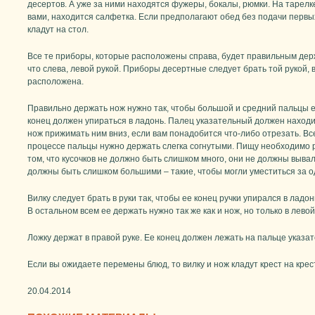
десертов. А уже за ними находятся фужеры, бокалы, рюмки. На тарелк
вами, находится салфетка. Если предполагают обед без подачи первых 
кладут на стол.
Все те приборы, которые расположены справа, будет правильным держ
что слева, левой рукой. Приборы десертные следует брать той рукой, 
расположена.
Правильно держать нож нужно так, чтобы большой и средний пальцы ег
конец должен упираться в ладонь. Палец указательный должен находит
нож прижимать ним вниз, если вам понадобится что-либо отрезать. В
процессе пальцы нужно держать слегка согнутыми. Пищу необходимо р
том, что кусочков не должно быть слишком много, они не должны вывал
должны быть слишком большими – такие, чтобы могли уместиться за од
Вилку следует брать в руки так, чтобы ее конец ручки упирался в ладо
В остальном всем ее держать нужно так же как и нож, но только в левой
Ложку держат в правой руке. Ее конец должен лежать на пальце указа
Если вы ожидаете перемены блюд, то вилку и нож кладут крест на крест
20.04.2014