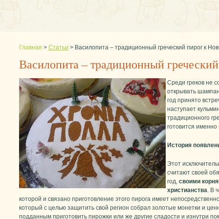
Главная
>
Статьи
>
Василопита – традиционный греческий пирог к Нов
Василопита – традиционный греческий
Среди греков не с
открывать шампан
год принято встре
наступает кульми
традиционного гре
готовится именно 
История появлен
Этот исключительн
считают своей обя
год,
своими корня
христианства
. В
которой и связано приготовление этого пирога имеет непосредственн
который с целью защитить свой регион собрал золотые монетки и ценн
подданным приготовить пирожки или же другие сладости и изнутри по