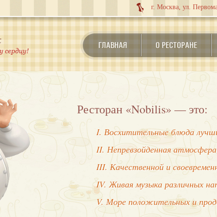
г. Москва, ул. Первома
ГЛАВНАЯ
О РЕСТОРАНЕ
Ресторан «Nobilis» — это:
I. Восхитительные блюда лучши
II. Непревзойденная атмосфера
III. Качественной и своевреме
IV. Живая музыка различных на
V. Море положительных и про