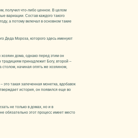
м, получил что-либо ценное. В целом
ые вариации. Состав каждого такого
оду, а потому включал в основном такие
го Деда Мороза, которого здесь именуют
н хозяин дома, однако перед этим он
о традициям принадлежит Богу, второй –
а столом, начиная опять же хозяином,
 – это такая запеченная монетка, вдобавок
утверждает история, он появился еще во
зать не только в домах, но и в
 не обязательно этот процесс имеет место