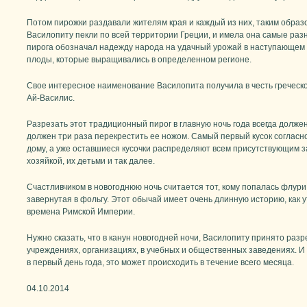
Потом пирожки раздавали жителям края и каждый из них, таким образо
Василопиту пекли по всей территории Греции, и имела она самые разн
пирога обозначал надежду народа на удачный урожай в наступающем г
плоды, которые выращивались в определенном регионе.
Свое интересное наименование Василопита получила в честь греческо
Ай-Василис.
Разрезать этот традиционный пирог в главную ночь года всегда долже
должен три раза перекрестить ее ножом. Самый первый кусок согласн
дому, а уже оставшиеся кусочки распределяют всем присутствующим з
хозяйкой, их детьми и так далее.
Счастливчиком в новогоднюю ночь считается тот, кому попалась флури
завернутая в фольгу. Этот обычай имеет очень длинную историю, как 
времена Римской Империи.
Нужно сказать, что в канун новогодней ночи, Василопиту принято разре
учреждениях, организациях, в учебных и общественных заведениях. И
в первый день года, это может происходить в течение всего месяца.
04.10.2014