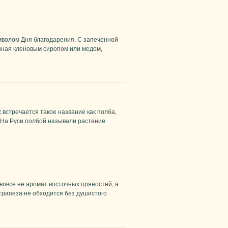
мволом Дня благодарения. С запеченной
анная кленовым сиропом или медом,
 встречается такое название как полба,
. На Руси полбой называли растение
вовсе не аромат восточных пряностей, а
 трапеза не обходится без душистого