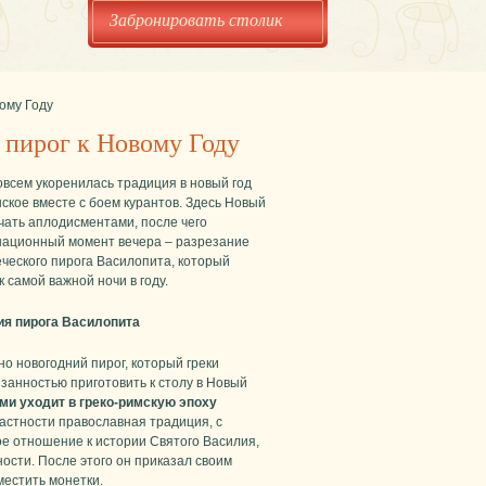
Забронировать столик
ому Году
 пирог к Новому Году
овсем укоренилась традиция в новый год
ское вместе с боем курантов. Здесь Новый
чать аплодисментами, после чего
национный момент вечера – разрезание
ческого пирога Василопита, который
к самой важной ночи в году.
ия пирога Василопита
о новогодний пирог, который греки
занностью приготовить к столу в Новый
ми уходит в греко-римскую эпоху
 частности православная традиция, с
ое отношение к истории Святого Василия,
ости. После этого он приказал своим
местить монетки.